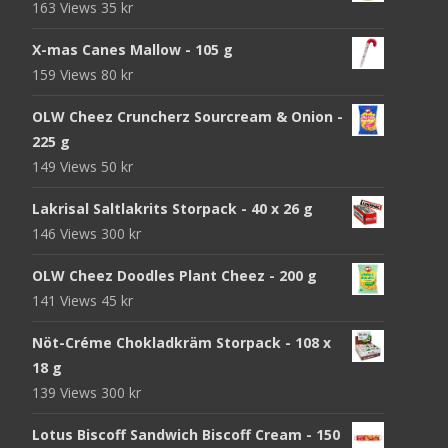
163 Views
35
kr
X-mas Canes Mallow - 105 g
159 Views
80
kr
OLW Cheez Cruncherz Sourcream & Onion -
225 g
149 Views
50
kr
Lakrisal Saltlakrits Storpack - 40 x 26 g
146 Views
300
kr
OLW Cheez Doodles Plant Cheez - 200 g
141 Views
45
kr
Nöt-Créme Chokladkräm Storpack - 108 x
18 g
139 Views
300
kr
Lotus Biscoff Sandwich Biscoff Cream - 150