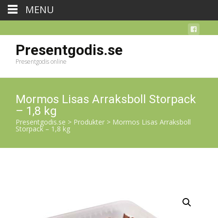
MENU
Presentgodis.se
Presentgodis online
Mormos Lisas Arraksboll Storpack
– 1,8 kg
Presentgodis.se
>
Produkter
>
Mormos Lisas Arraksboll
Storpack – 1,8 kg