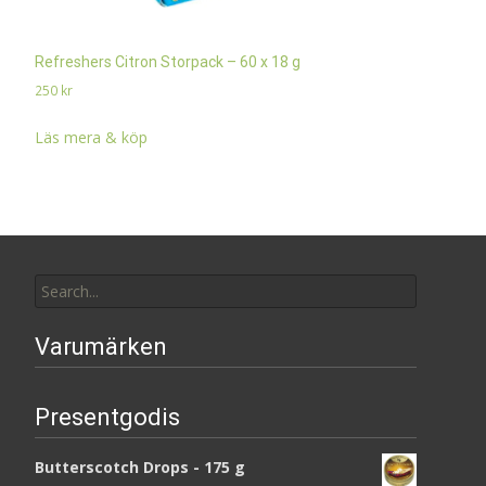
Refreshers Citron Storpack – 60 x 18 g
250
kr
Läs mera & köp
Search
for:
Varumärken
Presentgodis
Butterscotch Drops - 175 g