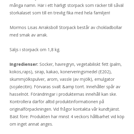
många namn. Här i ett härligt storpack som räcker till såväl
storkalaset som till en trevlig fika med hela familjen!
Mormos Lisas Arraksboll Storpack består av chokladbollar
med smak av arrak.
Säljs i storpack om 1,8 kg.
Ingredienser:
Socker, havregryn, vegetabiliskt fett (palm,
kokos,raps), sirap, kakao, konerveringsmedel (E202),
skummjölkspulver, arom, vassle (av mjölk), emulgator
(sojalecitin). Förvaras svalt &amp torrt. Innehåller spår av
hasselnöt. Förändringar i produkternas innehåll kan ske.
Kontrollera därför alltid produktinformationen på
originalförpackningen. Vid frågor kontakta vår kundtjänst.
Bäst före: Produkten har minst 4 veckors hållbarhet vid köp
om inget annat anges.