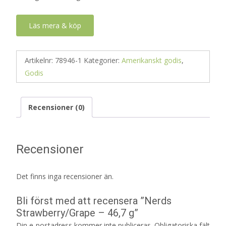
Läs mera & köp
Artikelnr:
78946-1
Kategorier:
Amerikanskt godis
,
Godis
Recensioner (0)
Recensioner
Det finns inga recensioner än.
Bli först med att recensera ”Nerds
Strawberry/Grape – 46,7 g”
Din e-postadress kommer inte publiceras.
Obligatoriska fält