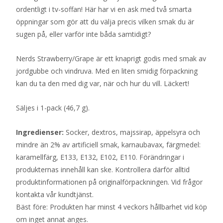
ordentligt i tv-soffan! Här har vi en ask med två smarta
öppningar som gör att du välja precis vilken smak du är
sugen på, eller varför inte båda samtidigt?
Nerds Strawberry/Grape är ett knaprigt godis med smak av
jordgubbe och vindruva. Med en liten smidig förpackning
kan du ta den med dig var, när och hur du vill. Läckert!
Säljes i 1-pack (46,7 g).
Ingredienser:
Socker, dextros, majssirap, äppelsyra och
mindre än 2% av artificiell smak, karnaubavax, färgmedel:
karamellfärg, E133, E132, E102, E110. Förändringar i
produkternas innehåll kan ske. Kontrollera därför alltid
produktinformationen på originalförpackningen. Vid frågor
kontakta vår kundtjänst.
Bäst före: Produkten har minst 4 veckors hållbarhet vid köp
om inget annat anges.