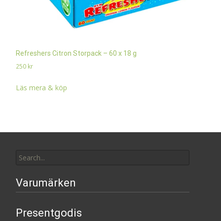
Refreshers Citron Storpack – 60 x 18 g
250
kr
Läs mera & köp
Search
for:
Varumärken
Presentgodis