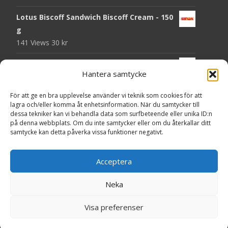
Lotus Biscoff Sandwich Biscoff Cream - 150
g
141 Views
30
kr
OLW Dill & Gräslök Mini Storpack - 20 x 40 g
Hantera samtycke
140 Views
200
kr
För att ge en bra upplevelse använder vi teknik som cookies för att
Pringles Hot Kickin' Sour Cream Chips - 160
lagra och/eller komma åt enhetsinformation. När du samtycker till
g
dessa tekniker kan vi behandla data som surfbeteende eller unika ID:n
138 Views
50
kr
på denna webbplats. Om du inte samtycker eller om du återkallar ditt
samtycke kan detta påverka vissa funktioner negativt.
OLW Dippmix Vitlök Storpack - 16 x 21 g
137 Views
200
kr
Acceptera
Neka
Copyright © Presentgodis.se
Visa preferenser
Powered by WordPress
, Theme
i-craft
by TemplatesNext.