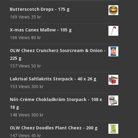
Butterscotch Drops - 175 g
169 Views
35
kr
X-mas Canes Mallow - 105 g
166 Views
80
kr
OLW Cheez Cruncherz Sourcream & Onion -
225 g
157 Views
50
kr
Lakrisal Saltlakrits Storpack - 40 x 26 g
153 Views
300
kr
Nöt-Créme Chokladkräm Storpack - 108 x
18 g
148 Views
300
kr
OLW Cheez Doodles Plant Cheez - 200 g
147 Views
45
kr