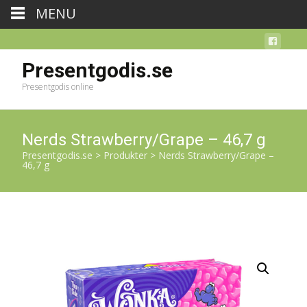
MENU
Presentgodis.se
Presentgodis online
Nerds Strawberry/Grape – 46,7 g
Presentgodis.se
>
Produkter
>
Nerds Strawberry/Grape –
46,7 g