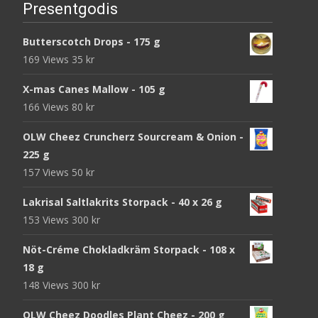
Presentgodis
Butterscotch Drops - 175 g
169 Views
35
kr
X-mas Canes Mallow - 105 g
166 Views
80
kr
OLW Cheez Cruncherz Sourcream & Onion -
225 g
157 Views
50
kr
Lakrisal Saltlakrits Storpack - 40 x 26 g
153 Views
300
kr
Nöt-Créme Chokladkräm Storpack - 108 x
18 g
148 Views
300
kr
OLW Cheez Doodles Plant Cheez - 200 g