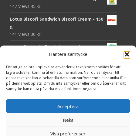
147 Views
45
kr
Lotus Biscoff Sandwich Biscoff Cream - 150
g
141 Views
30
kr
OLW Dill & Gräslök Mini Storpack - 20 x 40 g
Hantera samtycke
140 Views
200
kr
Pringles Hot Kickin' Sour Cream Chips - 160
För att ge en bra upplevelse använder vi teknik som cookies för att
lagra och/eller komma åt enhetsinformation. När du samtycker till
g
dessa tekniker kan vi behandla data som surfbeteende eller unika ID:n
138 Views
50
kr
på denna webbplats. Om du inte samtycker eller om du återkallar ditt
samtycke kan detta påverka vissa funktioner negativt.
OLW Dippmix Vitlök Storpack - 16 x 21 g
137 Views
200
kr
Acceptera
Neka
Copyright © Presentgodis.se
Visa preferenser
Powered by WordPress
, Theme
i-craft
by TemplatesNext.