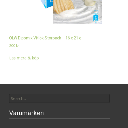
OLW Dippmix Vitlök Storpack – 16 x 21 g
200
kr
Läs mera & köp
Search
for:
Varumärken