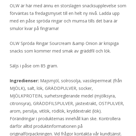
OLW är här med ännu en storslagen snacksupplevelse som
förväntas ta fredagsmyset till en helt ny nivå. Ladda upp
med en påse spröda ringar och mumsa tills det bara är
smulor kvar på fingrarna!
OLW Spröda Ringar Sourcream &amp Onion är krispiga
snacks som kommer med smak av gräddfil och lök.
Säljs i påse om 85 gram.
Ingredienser:
Majsmjöl, solrosolja, vasslepermeat (från
MJÖLK), salt, lök, GRÄDDPULVER, socker,
MJÖLKPROTEIN, surhetsreglerande medel (mjölksyra,
citronsyra), GRÄDDFILSPULVER, jästextrakt, OSTPULVER,
arom, persilja, vitlök, rödlök, kryddextrakt (lök).
Förändringar i produkternas innehåll kan ske. Kontrollera
därför alltid produktinformationen på
originalförpackningen. Vid frågor kontakta vår kundtjänst.