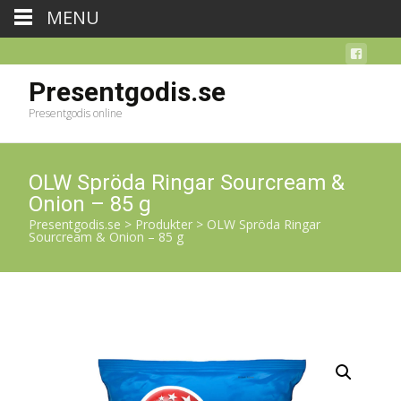
MENU
Presentgodis.se
Presentgodis online
OLW Spröda Ringar Sourcream &
Onion – 85 g
Presentgodis.se
>
Produkter
>
OLW Spröda Ringar
Sourcream & Onion – 85 g