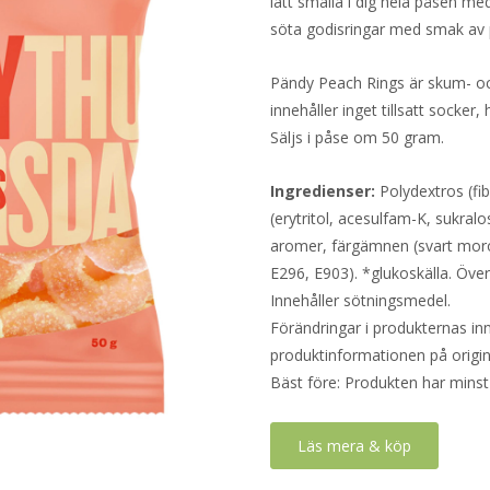
lätt smälla i dig hela påsen m
söta godisringar med smak av 
Pändy Peach Rings är skum- oc
innehåller inget tillsatt socker,
Säljs i påse om 50 gram.
Ingredienser:
Polydextros (fi
(erytritol, acesulfam-K, sukralo
aromer, färgämnen (svart morot
E296, E903). *glukoskälla. Öve
Innehåller sötningsmedel.
Förändringar i produkternas inne
produktinformationen på origin
Bäst före: Produkten har minst
Läs mera & köp