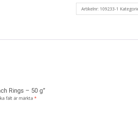
Artikelnr:
109233-1
Kategori
ach Rings – 50 g”
ska fält är märkta
*