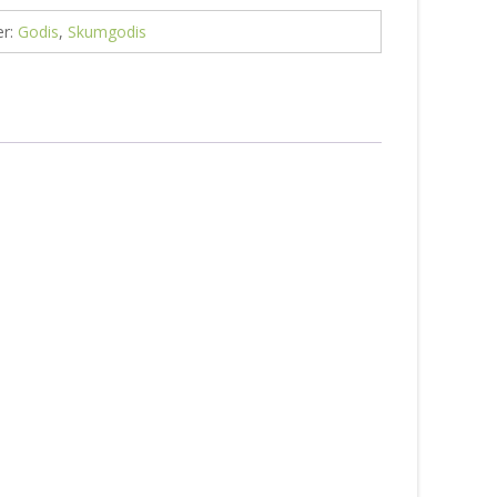
er:
Godis
,
Skumgodis