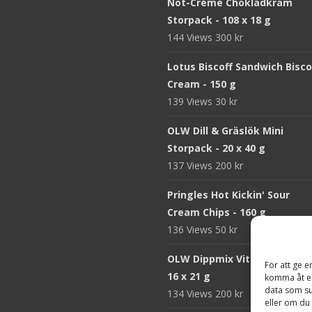
Nöt-Créme Chokladkräm
Storpack - 108 x 18 g
144 Views
300
kr
Lotus Biscoff Sandwich Bisco
Cream - 150 g
139 Views
30
kr
OLW Dill & Gräslök Mini
Storpack - 20 x 40 g
137 Views
200
kr
Pringles Hot Kickin' Sour
Cream Chips - 160 g
136 Views
50
kr
OLW Dippmix Vitlök Storpack
För att ge e
16 x 21 g
komma åt en
data som su
134 Views
200
kr
eller om du 