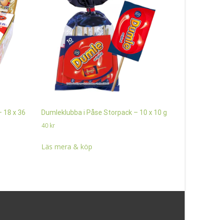
 18 x 36
Dumleklubba i Påse Storpack – 10 x 10 g
Banana Ski
40
kr
200
kr
Läs mera & köp
Läs mera 