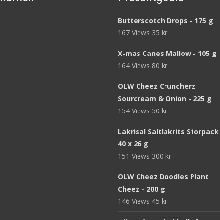
Butterscotch Drops - 175 g
167 Views
35
kr
X-mas Canes Mallow - 105 g
164 Views
80
kr
OLW Cheez Cruncherz
Sourcream & Onion - 225 g
154 Views
50
kr
Lakrisal Saltlakrits Storpack
40 x 26 g
151 Views
300
kr
OLW Cheez Doodles Plant
Cheez - 200 g
146 Views
45
kr