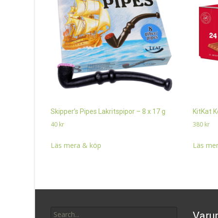
Skipper’s Pipes Lakritspipor – 8 x 17 g
KitKat K
40
kr
380
kr
Läs mera & köp
Läs mer
Search
Varu
for: