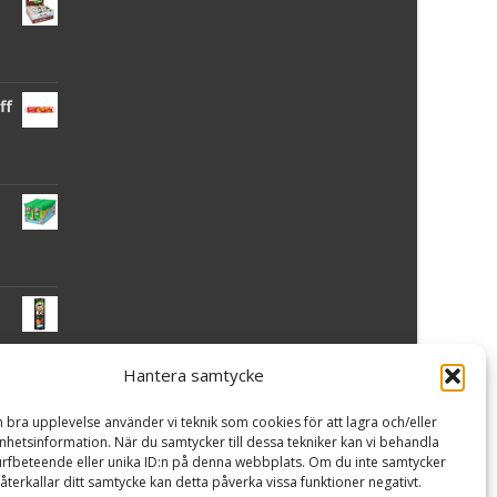
ff
Hantera samtycke
 -
n bra upplevelse använder vi teknik som cookies för att lagra och/eller
hetsinformation. När du samtycker till dessa tekniker kan vi behandla
rfbeteende eller unika ID:n på denna webbplats. Om du inte samtycker
återkallar ditt samtycke kan detta påverka vissa funktioner negativt.