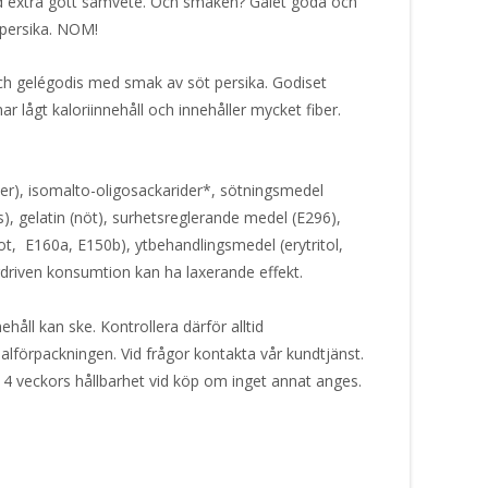
ed extra gott samvete. Och smaken? Galet goda och
persika. NOM!
h gelégodis med smak av söt persika. Godiset
 har lågt kaloriinnehåll och innehåller mycket fiber.
ber), isomalto-oligosackarider*, sötningsmedel
s), gelatin (nöt), surhetsreglerande medel (E296),
, E160a, E150b), ytbehandlingsmedel (erytritol,
rdriven konsumtion kan ha laxerande effekt.
håll kan ske. Kontrollera därför alltid
alförpackningen. Vid frågor kontakta vår kundtjänst.
 4 veckors hållbarhet vid köp om inget annat anges.