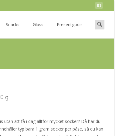
Search
Snacks
Glass
Presentgodis
for:
0 g
 utan att få i dag alltför mycket socker? Då har du
innehåller typ bara 1 gram socker per påse, så du kan