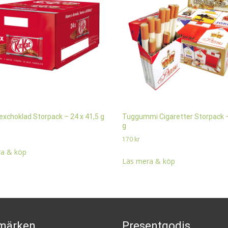
exchoklad Storpack – 24 x 41,5 g
Tuggummi Cigaretter Storpack –
g
170
kr
a & köp
Läs mera & köp
märken
Presentgodis