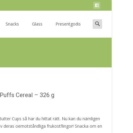
Search
Snacks
Glass
Presentgodis
for:
Puffs Cereal – 326 g
tter Cups så har du hittat rätt. Nu kan du nämligen
av deras oemotståndliga frukostflingor! Snacka om en