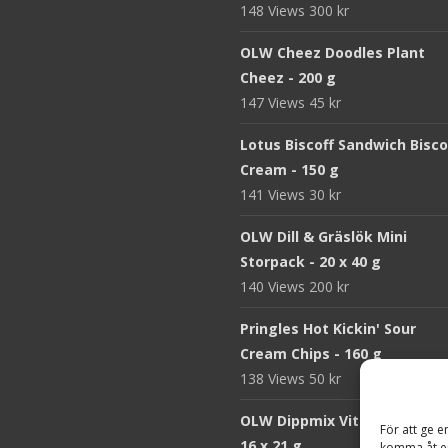
148 Views
300
kr
OLW Cheez Doodles Plant
Cheez - 200 g
147 Views
45
kr
Lotus Biscoff Sandwich Bisco
Cream - 150 g
141 Views
30
kr
OLW Dill & Gräslök Mini
Storpack - 20 x 40 g
140 Views
200
kr
Pringles Hot Kickin' Sour
Cream Chips - 160 g
138 Views
50
kr
OLW Dippmix Vitlök Storpack
För att ge e
16 x 21 g
komma åt en