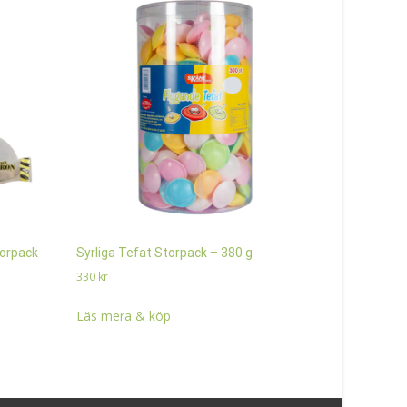
torpack
Syrliga Tefat Storpack – 380 g
Swizzels Do
330
kr
200
kr
Läs mera & köp
Läs mera 