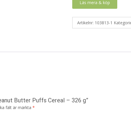
Läs mera & köp
Artikelnr:
103813-1
Kategori
eanut Butter Puffs Cereal – 326 g”
ska fält är märkta
*