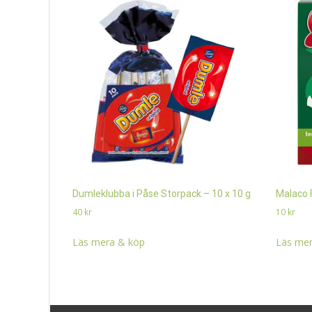
Dumleklubba i Påse Storpack – 10 x 10 g
Malaco 
40
kr
10
kr
Läs mera & köp
Läs mer