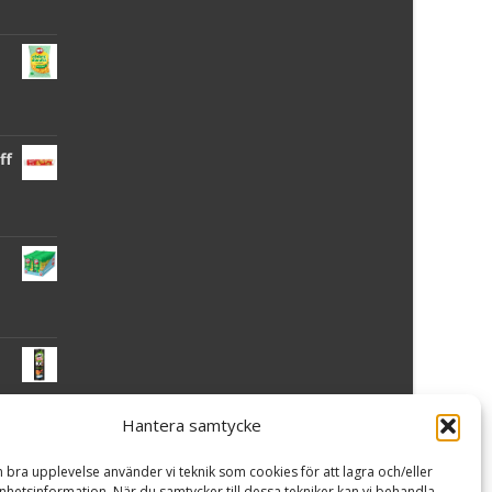
ff
Hantera samtycke
 -
n bra upplevelse använder vi teknik som cookies för att lagra och/eller
hetsinformation. När du samtycker till dessa tekniker kan vi behandla