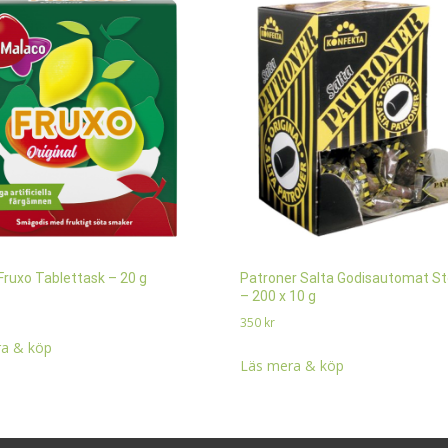
Fruxo Tablettask – 20 g
Patroner Salta Godisautomat S
– 200 x 10 g
350
kr
a & köp
Läs mera & köp