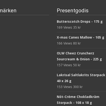
märken
Presentgodis
Butterscotch Drops - 175 g
169 Views
35
kr
X-mas Canes Mallow - 105 g
166 Views
80
kr
OLW Cheez Cruncherz
Sourcream & Onion - 225 g
157 Views
50
kr
Lakrisal Saltlakrits Storpack
40 x 26 g
153 Views
300
kr
Nöt-Créme Chokladkräm
Storpack - 108 x 18 g