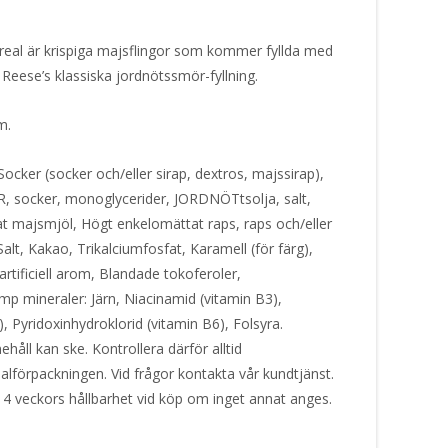
real är krispiga majsflingor som kommer fyllda med
 Reese’s klassiska jordnötssmör-fyllning.
am.
ocker (socker och/eller sirap, dextros, majssirap),
ocker, monoglycerider, JORDNÖTtsolja, salt,
at majsmjöl, Högt enkelomättat raps, raps och/eller
alt, Kakao, Trikalciumfosfat, Karamell (för färg),
rtificiell arom, Blandade tokoferoler,
p mineraler: Järn, Niacinamid (vitamin B3),
 Pyridoxinhydroklorid (vitamin B6), Folsyra.
håll kan ske. Kontrollera därför alltid
alförpackningen. Vid frågor kontakta vår kundtjänst.
 4 veckors hållbarhet vid köp om inget annat anges.