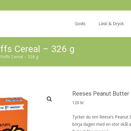
Skip
to
Godis
Läsk & Dryck
content
ffs Cereal – 326 g
Puffs Cereal – 326 g
Reeses Peanut Butter 
120
kr
Tycker du om Reese’s Peanut Bu
börja dagen med en stor skål 