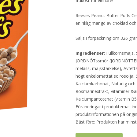
frukost för vinnare!
Reeses Peanut Butter Puffs Ce
en riklig mängd av choklad och
Säljs i förpackning om 326 gr
Ingredienser:
Fullkornsmajs, S
JORDNÖTssmör (JORDNÖTTER, s
melass, majsstärkelse), Avfett
högt enkelomättat solrosolja, S
Kalciumkarbonat, Naturlig och a
Rosmarinextrakt, Vitaminer &am
Kalciumpantotenat (vitamin B5),
Förändringar i produkternas inne
produktinformationen på origin
Bäst före: Produkten har minst