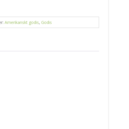
er:
Amerikanskt godis
,
Godis