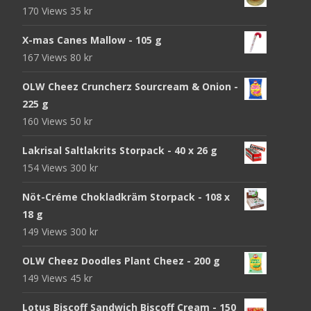
170 Views
35
kr
X-mas Canes Mallow - 105 g
167 Views
80
kr
OLW Cheez Cruncherz Sourcream & Onion -
225 g
160 Views
50
kr
Lakrisal Saltlakrits Storpack - 40 x 26 g
154 Views
300
kr
Nöt-Créme Chokladkräm Storpack - 108 x
18 g
149 Views
300
kr
OLW Cheez Doodles Plant Cheez - 200 g
149 Views
45
kr
Lotus Biscoff Sandwich Biscoff Cream - 150