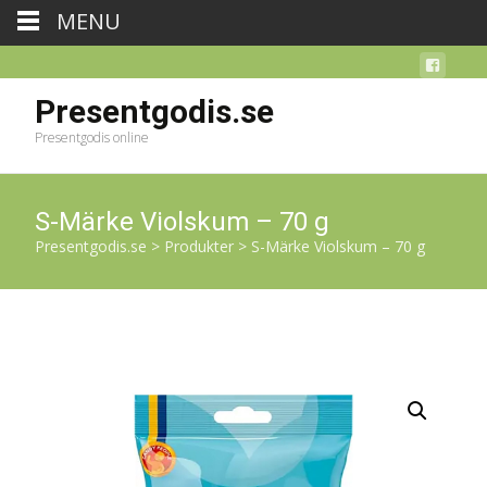
MENU
Presentgodis.se
Presentgodis online
S-Märke Violskum – 70 g
Presentgodis.se
>
Produkter
>
S-Märke Violskum – 70 g