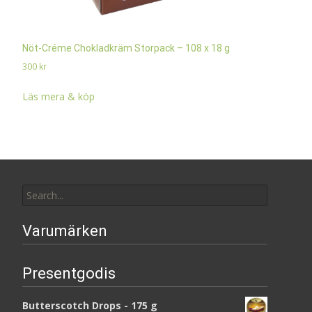
Nöt-Créme Chokladkräm Storpack – 108 x 18 g
300
kr
Läs mera & köp
Search
for:
Varumärken
Presentgodis
Butterscotch Drops - 175 g