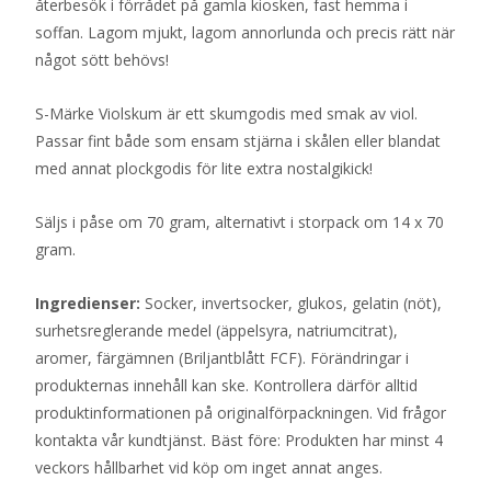
återbesök i förrådet på gamla kiosken, fast hemma i
soffan. Lagom mjukt, lagom annorlunda och precis rätt när
något sött behövs!
S-Märke Violskum är ett skumgodis med smak av viol.
Passar fint både som ensam stjärna i skålen eller blandat
med annat plockgodis för lite extra nostalgikick!
Säljs i påse om 70 gram, alternativt i storpack om 14 x 70
gram.
Ingredienser:
Socker, invertsocker, glukos, gelatin (nöt),
surhetsreglerande medel (äppelsyra, natriumcitrat),
aromer, färgämnen (Briljantblått FCF). Förändringar i
produkternas innehåll kan ske. Kontrollera därför alltid
produktinformationen på originalförpackningen. Vid frågor
kontakta vår kundtjänst. Bäst före: Produkten har minst 4
veckors hållbarhet vid köp om inget annat anges.