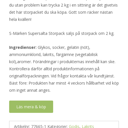
du utan problem kan trycka 2 kg i en sittning är det givetvis
det här storpacket du ska köpa. Gott som räcker nästan
hela kvällen!
S-Märken Supersalta Storpack säljs på storpack om 2 kg.
Ingredienser:
Glykos, socker, gelatin (nöt),
ammoniumklorid, lakrits, färgämne (vegetabilisk
kol),aromer. Förändringar i produkternas innehåll kan ske.
Kontrollera därför alltid produktinformationen på
originalförpackningen. Vid frågor kontakta vår kundtjänst.
Bäst före: Produkten har minst 4 veckors hållbarhet vid köp
om inget annat anges.
Läs mera & köp
Artikelnr:
77665-1
Kategorier:
Godis
,
Lakrits