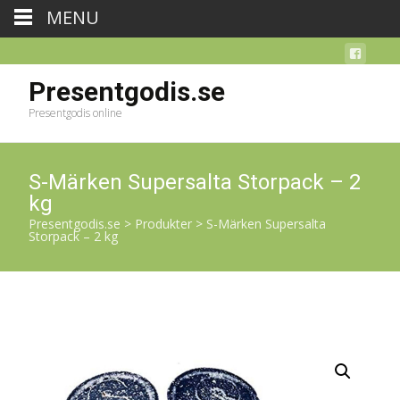
MENU
Presentgodis.se
Presentgodis online
S-Märken Supersalta Storpack – 2
kg
Presentgodis.se
>
Produkter
>
S-Märken Supersalta
Storpack – 2 kg