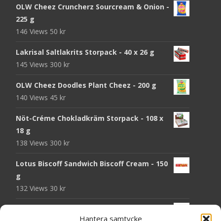
OLW Cheez Cruncherz Sourcream & Onion -
225 g
146 Views
50
kr
Lakrisal Saltlakrits Storpack - 40 x 26 g
145 Views
300
kr
OLW Cheez Doodles Plant Cheez - 200 g
140 Views
45
kr
Nöt-Créme Chokladkräm Storpack - 108 x
18 g
138 Views
300
kr
Lotus Biscoff Sandwich Biscoff Cream - 150
g
132 Views
30
kr
OLW Dill & Gräslök Mini Storpack - 20 x 40 g
Hantera samtycke