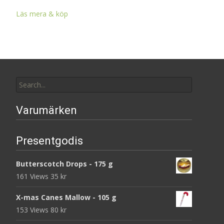
Läs mera & köp
Search
for:
Varumärken
Presentgodis
Butterscotch Drops - 175 g
161 Views
35
kr
X-mas Canes Mallow - 105 g
153 Views
80
kr