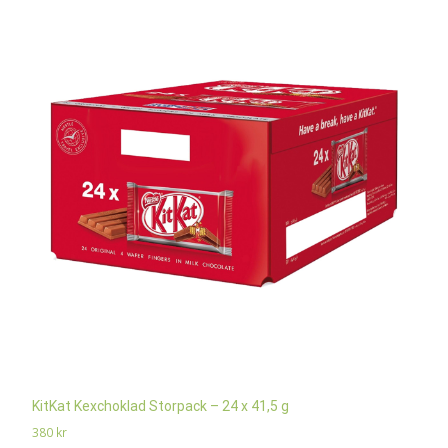
KitKat Kexchoklad Storpack – 24 x 41,5 g
380
kr