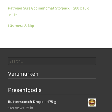
Patroner Sura Godisautomat Storpack – 200 x 10 g
350
kr
Läs mera & köp
Search
for:
Varumärken
Presentgodis
Butterscotch Drops - 175 g
169 Views
35
kr