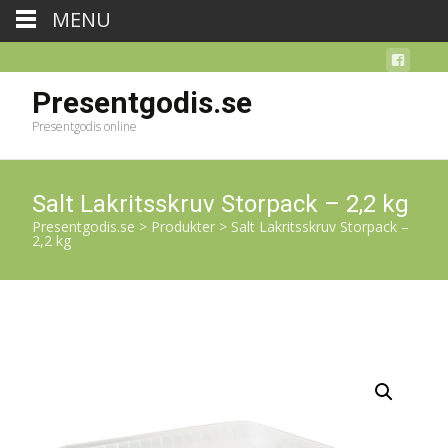
MENU
Presentgodis.se
Presentgodis online
Salt Lakritsskruv Storpack – 2,2 kg
Presentgodis.se
>
Produkter
>
Salt Lakritsskruv Storpack –
2,2 kg