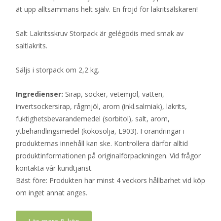
ät upp alltsammans helt själv. En fröjd för lakritsälskaren!
Salt Lakritsskruv Storpack är gelégodis med smak av
saltlakrits.
Säljs i storpack om 2,2 kg.
Ingredienser:
Sirap, socker, vetemjöl, vatten,
invertsockersirap, rågmjöl, arom (inkl.salmiak), lakrits,
fuktighetsbevarandemedel (sorbitol), salt, arom,
ytbehandlingsmedel (kokosolja, E903). Förändringar i
produkternas innehåll kan ske. Kontrollera därför alltid
produktinformationen på originalförpackningen. Vid frågor
kontakta vår kundtjänst.
Bäst före: Produkten har minst 4 veckors hållbarhet vid köp
om inget annat anges.