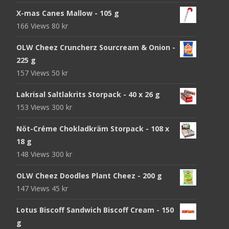
X-mas Canes Mallow - 105 g
166 Views
80
kr
OLW Cheez Cruncherz Sourcream & Onion -
225 g
157 Views
50
kr
Lakrisal Saltlakrits Storpack - 40 x 26 g
153 Views
300
kr
Nöt-Créme Chokladkräm Storpack - 108 x
18 g
148 Views
300
kr
OLW Cheez Doodles Plant Cheez - 200 g
147 Views
45
kr
Lotus Biscoff Sandwich Biscoff Cream - 150
g