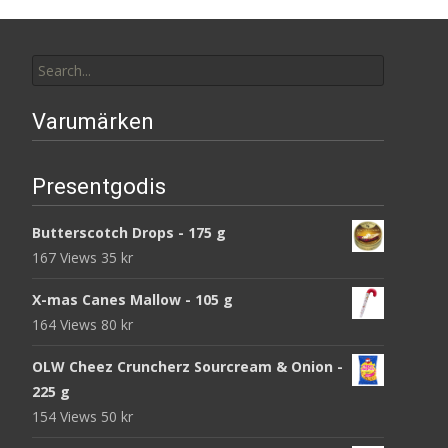
Search
for:
Varumärken
Presentgodis
Butterscotch Drops - 175 g
167 Views
35
kr
X-mas Canes Mallow - 105 g
164 Views
80
kr
OLW Cheez Cruncherz Sourcream & Onion -
225 g
154 Views
50
kr