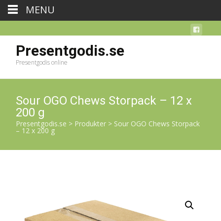
MENU
Presentgodis.se
Presentgodis online
Sour OGO Chews Storpack – 12 x
200 g
Presentgodis.se
>
Produkter
>
Sour OGO Chews Storpack
– 12 x 200 g