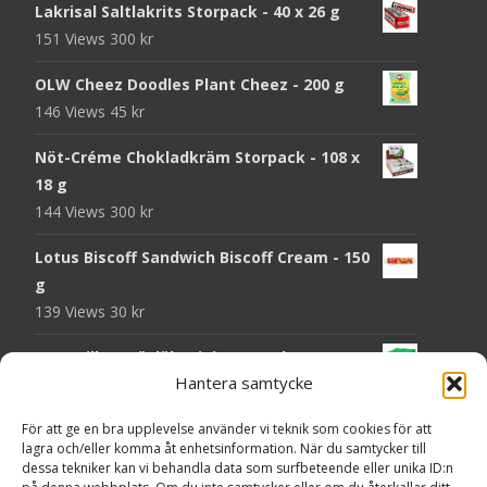
Lakrisal Saltlakrits Storpack - 40 x 26 g
151 Views
300
kr
OLW Cheez Doodles Plant Cheez - 200 g
146 Views
45
kr
Nöt-Créme Chokladkräm Storpack - 108 x
18 g
144 Views
300
kr
Lotus Biscoff Sandwich Biscoff Cream - 150
g
139 Views
30
kr
OLW Dill & Gräslök Mini Storpack - 20 x 40 g
Hantera samtycke
137 Views
200
kr
Pringles Hot Kickin' Sour Cream Chips - 160
För att ge en bra upplevelse använder vi teknik som cookies för att
lagra och/eller komma åt enhetsinformation. När du samtycker till
g
dessa tekniker kan vi behandla data som surfbeteende eller unika ID:n
136 Views
50
kr