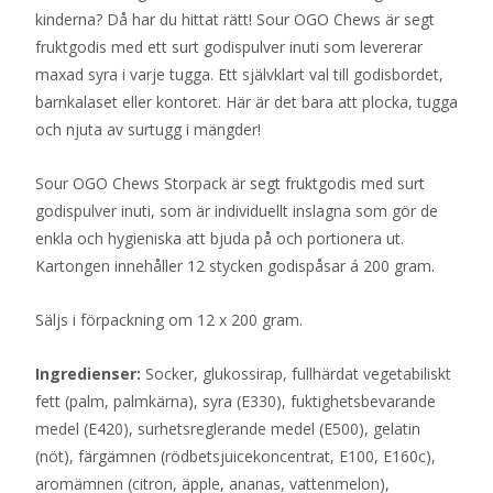
kinderna? Då har du hittat rätt! Sour OGO Chews är segt
fruktgodis med ett surt godispulver inuti som levererar
maxad syra i varje tugga. Ett självklart val till godisbordet,
barnkalaset eller kontoret. Här är det bara att plocka, tugga
och njuta av surtugg i mängder!
Sour OGO Chews Storpack är segt fruktgodis med surt
godispulver inuti, som är individuellt inslagna som gör de
enkla och hygieniska att bjuda på och portionera ut.
Kartongen innehåller 12 stycken godispåsar á 200 gram.
Säljs i förpackning om 12 x 200 gram.
Ingredienser:
Socker, glukossirap, fullhärdat vegetabiliskt
fett (palm, palmkärna), syra (E330), fuktighetsbevarande
medel (E420), surhetsreglerande medel (E500), gelatin
(nöt), färgämnen (rödbetsjuicekoncentrat, E100, E160c),
aromämnen (citron, äpple, ananas, vattenmelon),