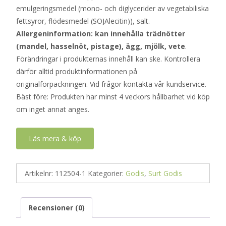
emulgeringsmedel (mono- och diglycerider av vegetabiliska
fettsyror, flödesmedel (SOJAlecitin)), salt.
Allergeninformation: kan innehålla trädnötter
(mandel, hasselnöt, pistage), ägg, mjölk, vete
.
Förändringar i produkternas innehåll kan ske. Kontrollera
därför alltid produktinformationen på
originalförpackningen. Vid frågor kontakta vår kundservice.
Bäst före: Produkten har minst 4 veckors hållbarhet vid köp
om inget annat anges.
Läs mera & köp
Artikelnr:
112504-1
Kategorier:
Godis
,
Surt Godis
Recensioner (0)