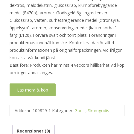
dextros, malodekstrin, glukossirap, klumpförebyggande
medel (E470b), aromer. Godisgelé 6g. Ingredienser:
Glukossirap, vatten, surhetsreglerande medel (citronsyra,
äppelsyra), aromer, konserveringsmedel (kaliumsorbat),
färg (E120). Förvara svalt och torrt plats. Förändringar i
produkternas innehåll kan ske. Kontrollera därför alltid
produktinformationen på originalförpackningen. Vid frågor
kontakta vår kundtjänst.
Bäst före: Produkten har minst 4 veckors hållbarhet vid köp
om inget annat anges.
Läs mera & köp
Artikelnr:
109829-1
Kategorier:
Godis
,
Skumgodis
Recensioner (0)