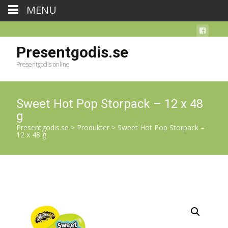
MENU
Presentgodis.se
Presentgodis online
Sweet Hot Pop Storpack – 12 x 48
g
Presentgodis.se
>
Produkter
>
Sweet Hot Pop Storpack –
12 x 48 g