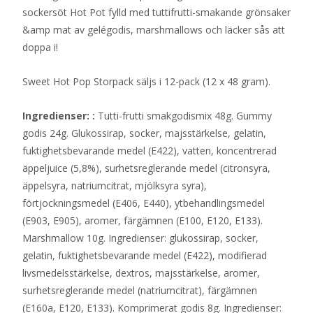
sockersöt Hot Pot fylld med tuttifrutti-smakande grönsaker
&amp mat av gelégodis, marshmallows och läcker sås att
doppa i!
Sweet Hot Pop Storpack säljs i 12-pack (12 x 48 gram).
Ingredienser: :
Tutti-frutti smakgodismix 48g. Gummy
godis 24g. Glukossirap, socker, majsstärkelse, gelatin,
fuktighetsbevarande medel (E422), vatten, koncentrerad
äppeljuice (5,8%), surhetsreglerande medel (citronsyra,
äppelsyra, natriumcitrat, mjölksyra syra),
förtjockningsmedel (E406, E440), ytbehandlingsmedel
(E903, E905), aromer, färgämnen (E100, E120, E133).
Marshmallow 10g. Ingredienser: glukossirap, socker,
gelatin, fuktighetsbevarande medel (E422), modifierad
livsmedelsstärkelse, dextros, majsstärkelse, aromer,
surhetsreglerande medel (natriumcitrat), färgämnen
(E160a, E120, E133). Komprimerat godis 8g. Ingredienser: