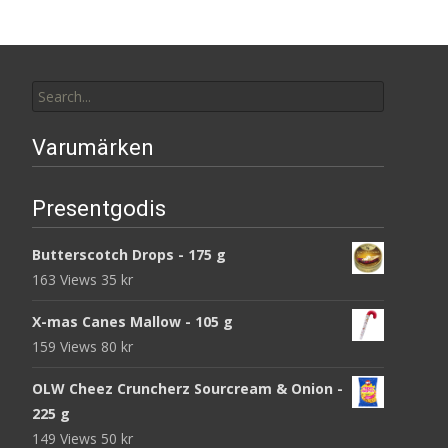
Search
for:
Varumärken
Presentgodis
Butterscotch Drops - 175 g
163 Views
35
kr
X-mas Canes Mallow - 105 g
159 Views
80
kr
OLW Cheez Cruncherz Sourcream & Onion -
225 g
149 Views
50
kr