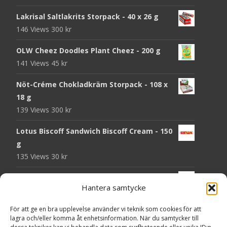
Lakrisal Saltlakrits Storpack - 40 x 26 g
146 Views
300
kr
OLW Cheez Doodles Plant Cheez - 200 g
141 Views
45
kr
Nöt-Créme Chokladkräm Storpack - 108 x
18 g
139 Views
300
kr
Lotus Biscoff Sandwich Biscoff Cream - 150
g
135 Views
30
kr
OLW Dill & Gräslök Mini Storpack - 20 x 40 g
Hantera samtycke
131 Views
200
kr
För att ge en bra upplevelse använder vi teknik som cookies för att
Pringles Hot Kickin' Sour Cream Chips - 160
lagra och/eller komma åt enhetsinformation. När du samtycker till
g