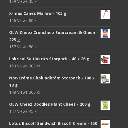
169 Views
35
kr
X-mas Canes Mallow - 105 g
166 Views
80
kr
OLW Cheez Cruncherz Sourcream & Onion -
225 g
157 Views
50
kr
Lakrisal Saltlakrits Storpack - 40 x 26 g
153 Views
300
kr
Nöt-Créme Chokladkräm Storpack - 108 x
18 g
148 Views
300
kr
OLW Cheez Doodles Plant Cheez - 200 g
147 Views
45
kr
Lotus Biscoff Sandwich Biscoff Cream - 150