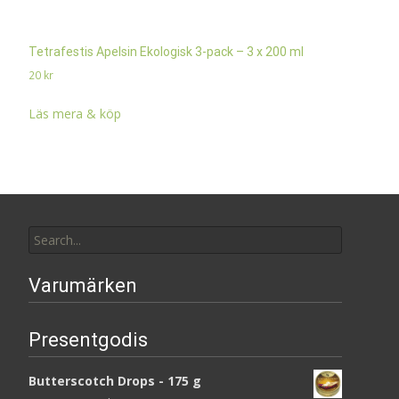
Tetrafestis Apelsin Ekologisk 3-pack – 3 x 200 ml
20
kr
Läs mera & köp
Search
for:
Varumärken
Presentgodis
Butterscotch Drops - 175 g