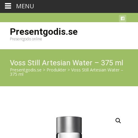
MENU
Presentgodis.se
Presentgodis online
Voss Still Artesian Water – 375 ml
Presentgodis.se
>
Produkter
>
Voss Still Artesian Water –
375 ml