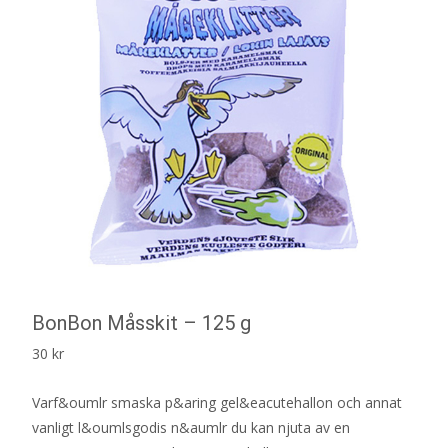
BonBon Måsskit – 125 g
30
kr
Varf&oumlr smaska p&aring gel&eacutehallon och annat
vanligt l&oumlsgodis n&aumlr du kan njuta av en