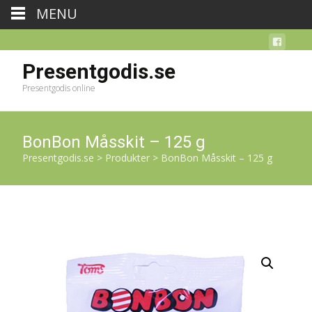
MENU
Presentgodis.se
Presentgodis online
BonBon Måsskit – 125 g
Presentgodis.se
>
Produkter
>
BonBon Måsskit – 125 g