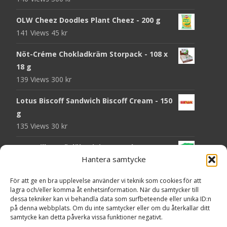
OLW Cheez Doodles Plant Cheez - 200 g
141 Views
45
kr
Nöt-Créme Chokladkräm Storpack - 108 x
18 g
139 Views
300
kr
Lotus Biscoff Sandwich Biscoff Cream - 150
g
135 Views
30
kr
OLW Dill & Gräslök Mini Storpack - 20 x 40 g
Hantera samtycke
131 Views
200
kr
Pringles Hot Kickin' Sour Cream Chips - 160
För att ge en bra upplevelse använder vi teknik som cookies för att
lagra och/eller komma åt enhetsinformation. När du samtycker till
g
dessa tekniker kan vi behandla data som surfbeteende eller unika ID:n
130 Views
50
kr
på denna webbplats. Om du inte samtycker eller om du återkallar ditt
samtycke kan detta påverka vissa funktioner negativt.