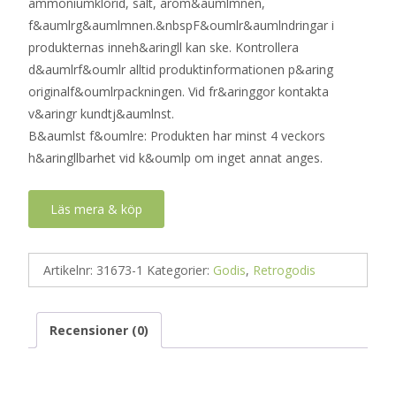
ammoniumklorid, salt, arom&aumlmnen,
f&aumlrg&aumlmnen.&nbspF&oumlr&aumlndringar i
produkternas inneh&aringll kan ske. Kontrollera
d&aumlrf&oumlr alltid produktinformationen p&aring
originalf&oumlrpackningen. Vid fr&aringgor kontakta
v&aringr kundtj&aumlnst.
B&aumlst f&oumlre: Produkten har minst 4 veckors
h&aringllbarhet vid k&oumlp om inget annat anges.
Läs mera & köp
Artikelnr:
31673-1
Kategorier:
Godis
,
Retrogodis
Recensioner (0)