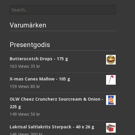
Search
for:
Varumärken
Presentgodis
Butterscotch Drops - 175 g
163 Views
35
kr
X-mas Canes Mallow - 105 g
159 Views
80
kr
OLW Cheez Cruncherz Sourcream & Onion -
225 g
149 Views
50
kr
Lakrisal Saltlakrits Storpack - 40 x 26 g
146 Views
300
kr