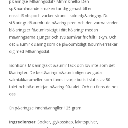
p&aringse M&aringsskit? Mmm&hellip Den
sp&aumlnnande smaken tar dig genast till en
enskild&nbspoch vacker strand i solnedg&aringng. Du
st&aringr d&aumlr ute p&aring piren och den varma vinden
bl&aringser f&oumlrsiktigt i ditt h&aringr medan
m&aringsarna sjunger och sv&aumlvar fridfullt i skyn. Och
det &aumlr d&aring som de pl&oumltsligt &oumlverraskar
dig med M&aringsskit.
BonBons M&aringsskit &aumlr tack och lov inte som det
l&aringter. De best&aringr n&aumlmligen av goda
salmiakkarameller som fanns i varje butik i slutet av 80-
talet och b&oumlrjan p&aring 90-talet. Och nu finns de hos
oss!
En p&aringse inneh&aringller 125 gram.
Ingredienser
: Socker, glykossirap, lakritspulver,