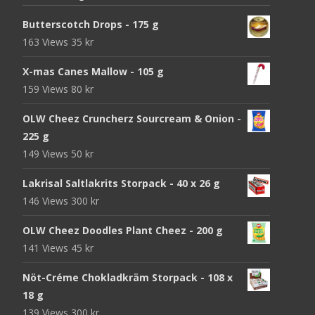
Butterscotch Drops - 175 g
163 Views
35
kr
X-mas Canes Mallow - 105 g
159 Views
80
kr
OLW Cheez Cruncherz Sourcream & Onion -
225 g
149 Views
50
kr
Lakrisal Saltlakrits Storpack - 40 x 26 g
146 Views
300
kr
OLW Cheez Doodles Plant Cheez - 200 g
141 Views
45
kr
Nöt-Créme Chokladkräm Storpack - 108 x
18 g
139 Views
300
kr