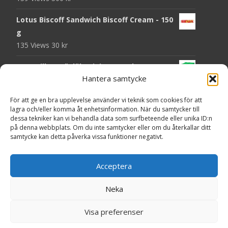
Lotus Biscoff Sandwich Biscoff Cream - 150
g
135 Views
30
kr
OLW Dill & Gräslök Mini Storpack - 20 x 40 g
Hantera samtycke
131 Views
200
kr
Pringles Hot Kickin' Sour Cream Chips - 160
För att ge en bra upplevelse använder vi teknik som cookies för att
lagra och/eller komma åt enhetsinformation. När du samtycker till
g
dessa tekniker kan vi behandla data som surfbeteende eller unika ID:n
130 Views
50
kr
på denna webbplats. Om du inte samtycker eller om du återkallar ditt
samtycke kan detta påverka vissa funktioner negativt.
OLW Dippmix Vitlök Storpack - 16 x 21 g
129 Views
200
kr
Acceptera
Neka
Copyright © Presentgodis.se
Visa preferenser
Powered by WordPress
, Theme
i-craft
by TemplatesNext.