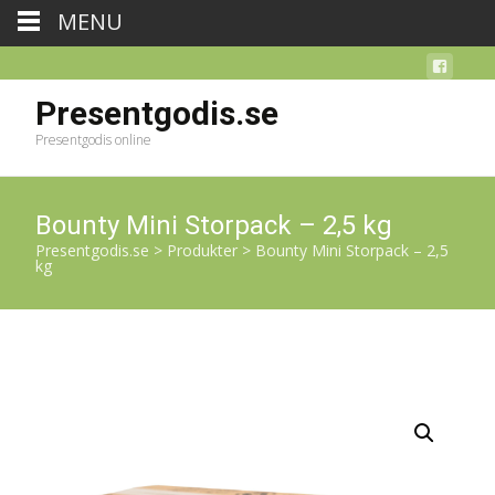
MENU
Presentgodis.se
Presentgodis online
Bounty Mini Storpack – 2,5 kg
Presentgodis.se
>
Produkter
>
Bounty Mini Storpack – 2,5
kg