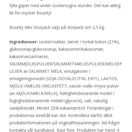
fylla gapet med under sockersugna stunder. Det kan aldrig
bli för mycket Bounty!
Bounty Mini Storpack säljs på storpack om 2,5 kg.
Ingredienser:
socker/sukker, tørret / torkat kokos (21%),
glukossirap/glukosesirup, kakaosmör/kakaosmør,
kakaomassa/masse,
SKUMMJÖLKSPULVER/SKUMMETMÆLKSPULVER/MELKEP
ULVER av SKUMMET MELK, emulgatorer /
emulgeringsmedel (SOJA-/SOYALECITIN, E471), LAKTOS,
MJÖLK-/MÆLKE-/MELKEFETT, vassle-/valle-/myse-pulver
(av MJÖLK/MÆLK/MELK), fuktighetsbevarande medel /
fugtighedsbevarende middel (glycerol), salt, naturlig
vaniljekstrakt. Mindst 25% kakaotørstof. Förändringar i
produkternas innehåll kan ske. Kontrollera därför alltid
produktinformationen på originalförpackningen. Vid frågor
kontakta vår kundtjänst. Bäst före: Produkten har minst 4