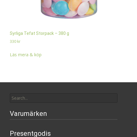
Syrliga Tefat Storpack – 380 g
330
kr
Läs mera & köp
Search
for:
Varumärken
Presentgodis