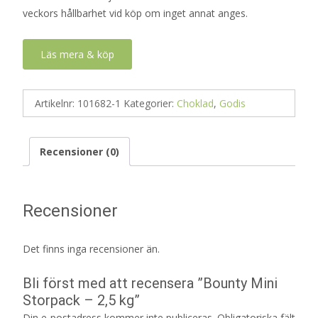
veckors hållbarhet vid köp om inget annat anges.
Läs mera & köp
Artikelnr:
101682-1
Kategorier:
Choklad
,
Godis
Recensioner (0)
Recensioner
Det finns inga recensioner än.
Bli först med att recensera ”Bounty Mini
Storpack – 2,5 kg”
Din e-postadress kommer inte publiceras.
Obligatoriska fält