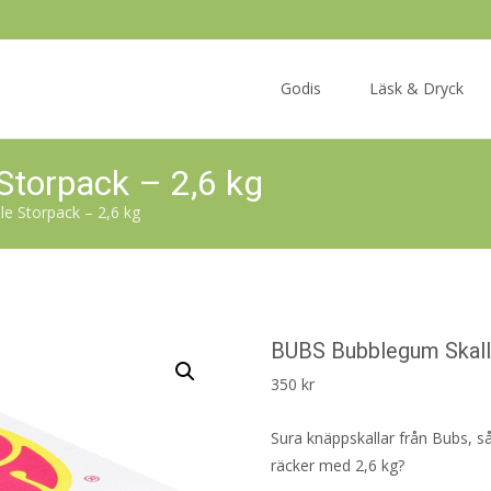
Skip
to
Godis
Läsk & Dryck
content
Storpack – 2,6 kg
e Storpack – 2,6 kg
BUBS Bubblegum Skall
350
kr
Sura knäppskallar från Bubs, så
räcker med 2,6 kg?