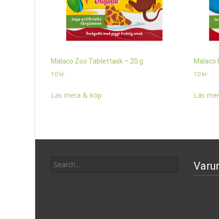
Malaco Zoo Tablettask – 20 g
Malaco 
10
kr
10
kr
Läs mera & köp
Läs mer
Search
Varu
for: