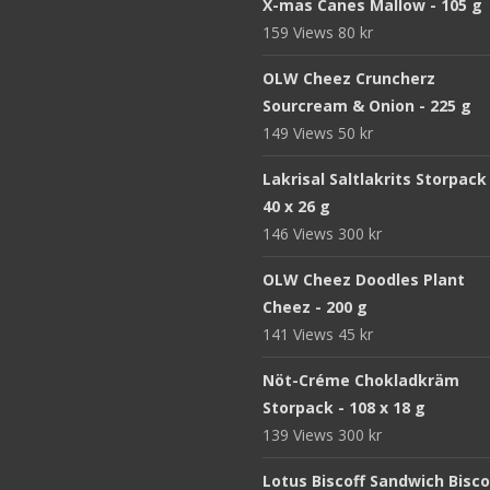
X-mas Canes Mallow - 105 g
159 Views
80
kr
OLW Cheez Cruncherz
Sourcream & Onion - 225 g
149 Views
50
kr
Lakrisal Saltlakrits Storpack
40 x 26 g
146 Views
300
kr
OLW Cheez Doodles Plant
Cheez - 200 g
141 Views
45
kr
Nöt-Créme Chokladkräm
Storpack - 108 x 18 g
139 Views
300
kr
Lotus Biscoff Sandwich Bisco