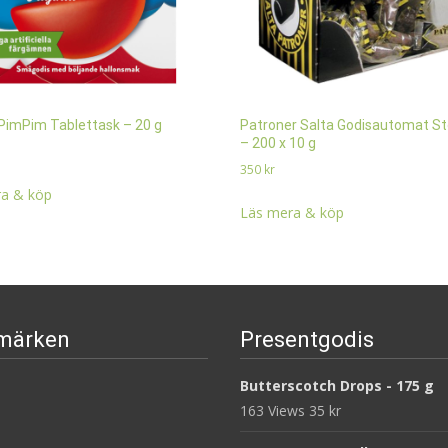
PimPim Tablettask – 20 g
Patroner Salta Godisautomat S
– 200 x 10 g
350
kr
a & köp
Läs mera & köp
märken
Presentgodis
Butterscotch Drops - 175 g
163 Views
35
kr