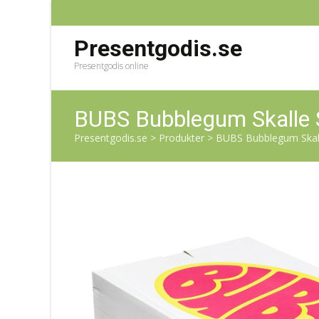
Presentgodis.se
Presentgodis online
BUBS Bubblegum Skalle 
Presentgodis.se
>
Produkter
>
BUBS Bubblegum Skall