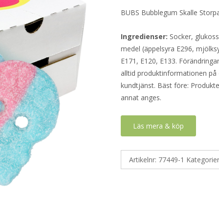
BUBS Bubblegum Skalle Storpac
Ingredienser:
Socker, glukossi
medel (äppelsyra E296, mjölks
E171, E120, E133. Förändringar 
alltid produktinformationen på 
kundtjänst. Bäst före: Produkt
annat anges.
Läs mera & köp
Artikelnr:
77449-1
Kategorie