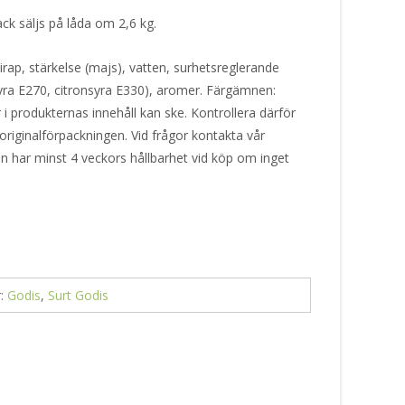
k säljs på låda om 2,6 kg.
rap, stärkelse (majs), vatten, surhetsreglerande
yra E270, citronsyra E330), aromer. Färgämnen:
i produkternas innehåll kan ske. Kontrollera därför
originalförpackningen. Vid frågor kontakta vår
en har minst 4 veckors hållbarhet vid köp om inget
r:
Godis
,
Surt Godis