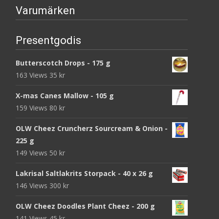
Varumärken
Presentgodis
Butterscotch Drops - 175 g
163 Views
35
kr
X-mas Canes Mallow - 105 g
159 Views
80
kr
OLW Cheez Cruncherz Sourcream & Onion -
225 g
149 Views
50
kr
Lakrisal Saltlakrits Storpack - 40 x 26 g
146 Views
300
kr
OLW Cheez Doodles Plant Cheez - 200 g
141 Views
45
kr