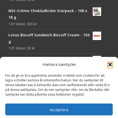
Nöt-Créme Chokladkräm Storpack - 108 x
18 g
139 Views
300
kr
Lotus Biscoff Sandwich Biscoff Cream - 150
g
135 Views
30
kr
OLW Dill & Gräslök Mini Storpack - 20 x 40 g
Hantera samtycke
131 Views
200
kr
För att ge en bra upplevelse använder vi teknik som cookies för att
Pringles Hot Kickin' Sour Cream Chips - 160
lagra och/eller komma åt enhetsinformation. När du samtycker till
g
dessa tekniker kan vi behandla data som surfbeteende eller unika ID:n
130 Views
50
kr
på denna webbplats. Om du inte samtycker eller om du återkallar ditt
samtycke kan detta påverka vissa funktioner negativt.
OLW Dippmix Vitlök Storpack - 16 x 21 g
129 Views
200
kr
Acceptera