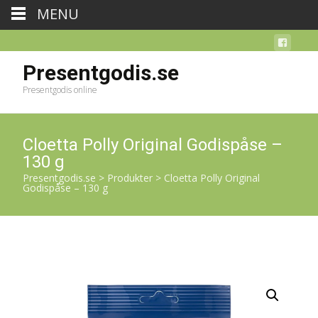
MENU
Presentgodis.se
Presentgodis online
Cloetta Polly Original Godispåse –
130 g
Presentgodis.se
>
Produkter
>
Cloetta Polly Original
Godispåse – 130 g