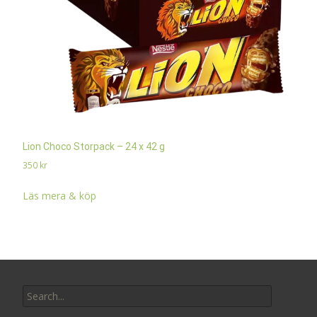
Lion Choco Storpack – 24 x 42 g
350
kr
Läs mera & köp
Search
for: