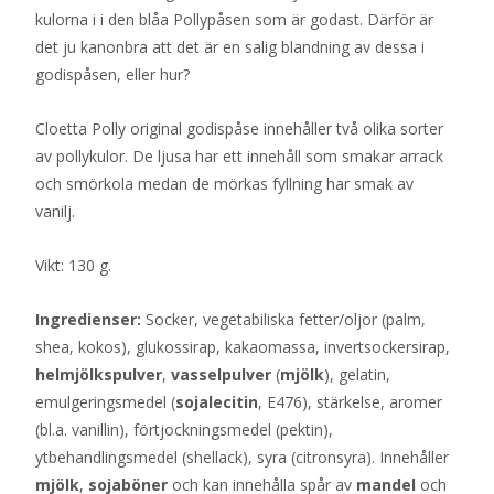
kulorna i i den blåa Pollypåsen som är godast. Därför är
det ju kanonbra att det är en salig blandning av dessa i
godispåsen, eller hur?
Cloetta Polly original godispåse innehåller två olika sorter
av pollykulor. De ljusa har ett innehåll som smakar arrack
och smörkola medan de mörkas fyllning har smak av
vanilj.
Vikt: 130 g.
Ingredienser:
Socker, vegetabiliska fetter/oljor (palm,
shea, kokos), glukossirap, kakaomassa, invertsockersirap,
helmjölkspulver
,
vasselpulver
(
mjölk
), gelatin,
emulgeringsmedel (
sojalecitin
, E476), stärkelse, aromer
(bl.a. vanillin), förtjockningsmedel (pektin),
ytbehandlingsmedel (shellack), syra (citronsyra). Innehåller
mjölk
,
sojaböner
och kan innehålla spår av
mandel
och