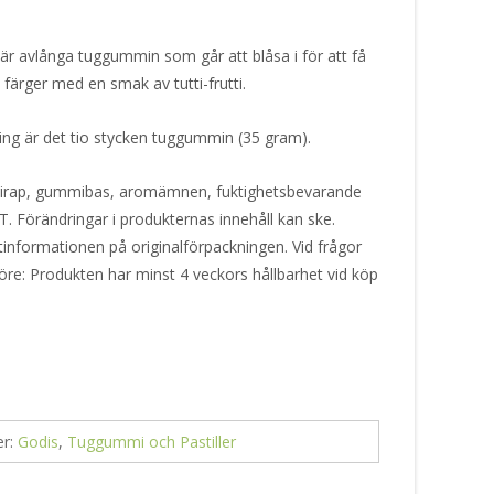
 avlånga tuggummin som går att blåsa i för att få
a färger med en smak av tutti-frutti.
kning är det tio stycken tuggummin (35 gram).
sirap, gummibas, aromämnen, fuktighetsbevarande
T. Förändringar i produkternas innehåll kan ske.
ktinformationen på originalförpackningen. Vid frågor
öre: Produkten har minst 4 veckors hållbarhet vid köp
er:
Godis
,
Tuggummi och Pastiller