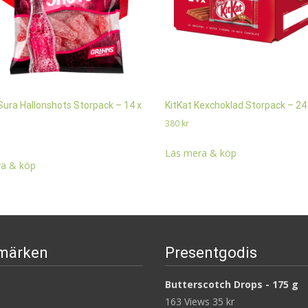
Sura Hallonshots Storpack – 14 x
KitKat Kexchoklad Storpack – 24 
380
kr
Läs mera & köp
a & köp
märken
Presentgodis
Butterscotch Drops - 175 g
163 Views
35
kr