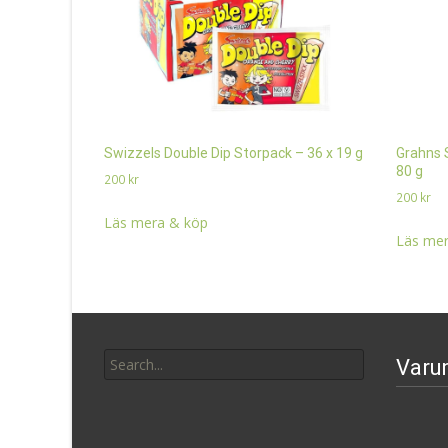
Swizzels Double Dip Storpack – 36 x 19 g
Grahns 
80 g
200
kr
200
kr
Läs mera & köp
Läs mer
Search
Varu
for: