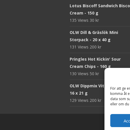
Lotus Biscoff Sandwich Bisco
Cream - 150 g
135 Views
30
kr
OLW Dill & Gräslök Mini
Storpack - 20 x 40 g
131 Views
200
kr
Pringles Hot Kickin' Sour
Cream Chips - 160 g
130 Views
50
kr
OLW Dippmix Vitlök Storpack
För att ge e
16 x 21 g
komma åt en
data som su
129 Views
200
kr
eller om du 
Ac