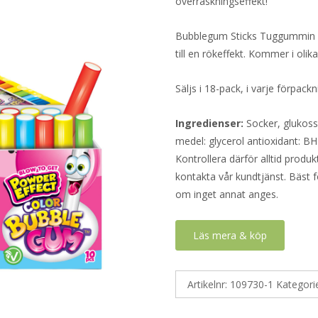
överraskningseffekt!
Bubblegum Sticks Tuggummin är
till en rökeffekt. Kommer i olik
Säljs i 18-pack, i varje förpac
Ingredienser:
Socker, glukos
medel: glycerol antioxidant: BH
Kontrollera därför alltid produ
kontakta vår kundtjänst. Bäst f
om inget annat anges.
Läs mera & köp
Artikelnr:
109730-1
Kategori