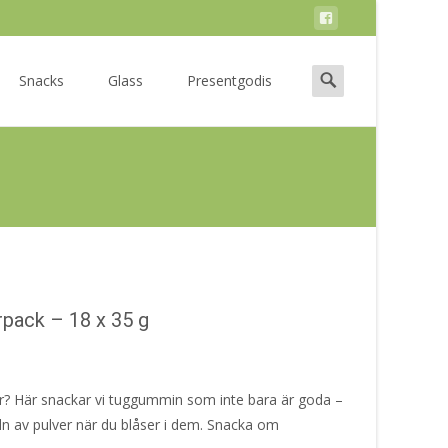
Search
Snacks
Glass
Presentgodis
for:
pack – 18 x 35 g
er? Här snackar vi tuggummin som inte bara är goda –
n av pulver när du blåser i dem. Snacka om