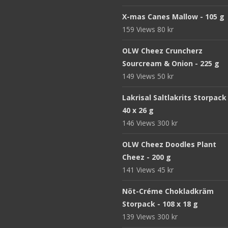
X-mas Canes Mallow - 105 g
159 Views
80
kr
OLW Cheez Cruncherz
Sourcream & Onion - 225 g
149 Views
50
kr
Lakrisal Saltlakrits Storpack
40 x 26 g
146 Views
300
kr
OLW Cheez Doodles Plant
Cheez - 200 g
141 Views
45
kr
Nöt-Créme Chokladkräm
Storpack - 108 x 18 g
139 Views
300
kr