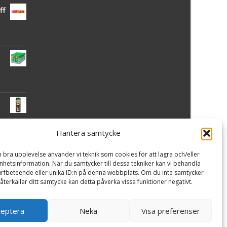
ff
Hantera samtycke
 -
n bra upplevelse använder vi teknik som cookies för att lagra och/eller
hetsinformation. När du samtycker till dessa tekniker kan vi behandla
rfbeteende eller unika ID:n på denna webbplats. Om du inte samtycker
återkallar ditt samtycke kan detta påverka vissa funktioner negativt.
ceptera
Neka
Visa preferenser
Powered by WordPress
, Theme
i-craft
by TemplatesNext.