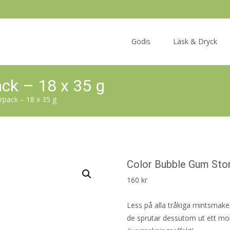
Skip
to
Godis
Läsk & Dryck
content
ck – 18 x 35 g
pack – 18 x 35 g
Color Bubble Gum Stor
160
kr
Less på alla tråkiga mintsmak
de sprutar dessutom ut ett mol