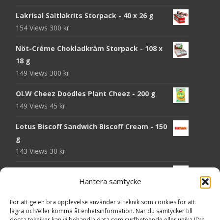
Lakrisal Saltlakrits Storpack - 40 x 26 g
154 Views
300
kr
Nöt-Créme Chokladkräm Storpack - 108 x
18 g
149 Views
300
kr
OLW Cheez Doodles Plant Cheez - 200 g
149 Views
45
kr
Lotus Biscoff Sandwich Biscoff Cream - 150
g
143 Views
30
kr
OLW Dill & Gräslök Mini Storpack - 20 x 40 g
Hantera samtycke
143 Views
200
kr
För att ge en bra upplevelse använder vi teknik som cookies för att
Pringles Hot Kickin' Sour Cream Chips - 160
lagra och/eller komma åt enhetsinformation. När du samtycker till
g
dessa tekniker kan vi behandla data som surfbeteende eller unika ID:n