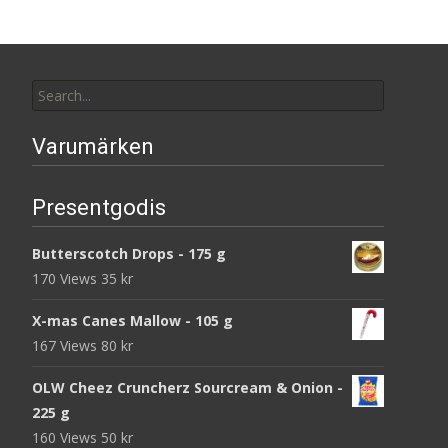
Search
for:
Varumärken
Presentgodis
Butterscotch Drops - 175 g
170 Views
35
kr
X-mas Canes Mallow - 105 g
167 Views
80
kr
OLW Cheez Cruncherz Sourcream & Onion -
225 g
160 Views
50
kr