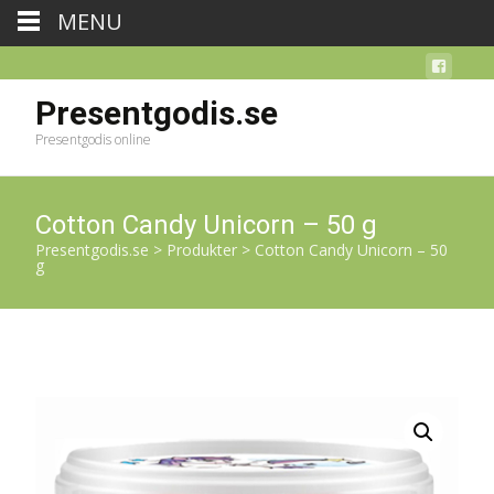
MENU
Presentgodis.se
Presentgodis online
Cotton Candy Unicorn – 50 g
Presentgodis.se
>
Produkter
>
Cotton Candy Unicorn – 50
g