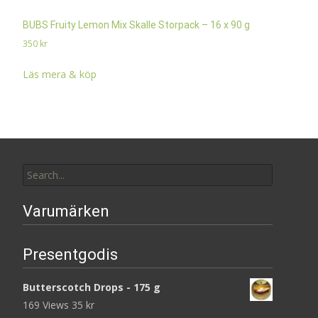
BUBS Fruity Lemon Mix Skalle Storpack – 16 x 90 g
350
kr
Läs mera & köp
Search
for:
Varumärken
Presentgodis
Butterscotch Drops - 175 g
169 Views
35
kr