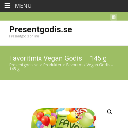
MENU
Presentgodis.se
Presentgodis online
Favoritmix Vegan Godis – 145 g
Presentgodis.se
>
Produkter
>
Favoritmix Vegan Godis –
145 g