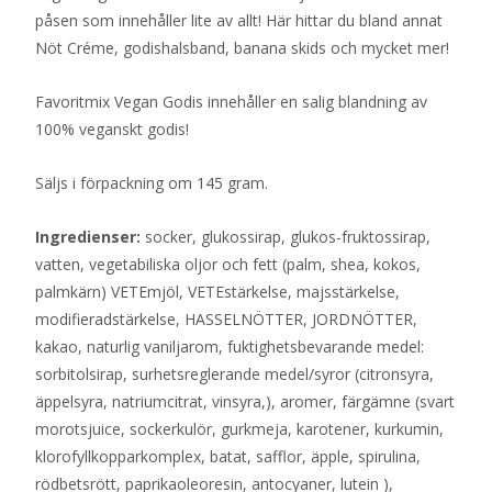
påsen som innehåller lite av allt! Här hittar du bland annat
Nöt Créme, godishalsband, banana skids och mycket mer!
Favoritmix Vegan Godis innehåller en salig blandning av
100% veganskt godis!
Säljs i förpackning om 145 gram.
Ingredienser:
socker, glukossirap, glukos-fruktossirap,
vatten, vegetabiliska oljor och fett (palm, shea, kokos,
palmkärn) VETEmjöl, VETEstärkelse, majsstärkelse,
modifieradstärkelse, HASSELNÖTTER, JORDNÖTTER,
kakao, naturlig vaniljarom, fuktighetsbevarande medel:
sorbitolsirap, surhetsreglerande medel/syror (citronsyra,
äppelsyra, natriumcitrat, vinsyra,), aromer, färgämne (svart
morotsjuice, sockerkulör, gurkmeja, karotener, kurkumin,
klorofyllkopparkomplex, batat, safflor, äpple, spirulina,
rödbetsrött, paprikaoleoresin, antocyaner, lutein ),