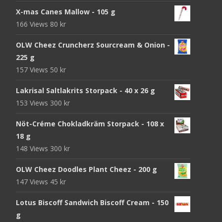
X-mas Canes Mallow - 105 g
166 Views
80
kr
OLW Cheez Cruncherz Sourcream & Onion -
225 g
157 Views
50
kr
Lakrisal Saltlakrits Storpack - 40 x 26 g
153 Views
300
kr
Nöt-Créme Chokladkräm Storpack - 108 x
18 g
148 Views
300
kr
OLW Cheez Doodles Plant Cheez - 200 g
147 Views
45
kr
Lotus Biscoff Sandwich Biscoff Cream - 150
g