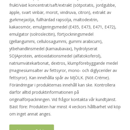
frukt/växt koncentrat/saft/extrakt (sötpotatis, jordgubbe,
äpple, svart vinbär, morot, vindruva, citron), extrakt av
gurkmejaolja, fullhärdad rapsolja, maltodextrin,
kakaosmör, emulgeringsmedel (E435, E473, E471, E472),
emulgator (solroslecitin), förtjockningsmedel
(gellangummi, cellulosagummi, gummi arabicum),
ytbehandlinsmedel (karnaubavax), hydrolyserat
SOJAprotein, antioxidationsmedel (alfatokoferol),
natriumvätekarbonat, dextros, klumpförebyggande medel
(magnesiumsalter av fettsyror, mono- och diglycerider av
fettsyror). Kan innehålla spår av MJÖLK. (Nöt-Créme).
Förändringar i produkternas innehåll kan ske. Kontrollera
därför alltid produktinformationen på
originalförpackningen. Vid frågor kontakta vår kundtjänst.
Bäst före: Produkten har minst 4 veckors hållbarhet vid köp
om inget annat anges.