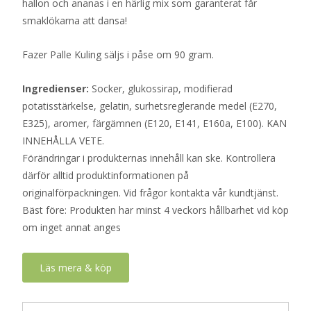
hallon och ananas i en härlig mix som garanterat får
smaklökarna att dansa!
Fazer Palle Kuling säljs i påse om 90 gram.
Ingredienser:
Socker, glukossirap, modifierad
potatisstärkelse, gelatin, surhetsreglerande medel (E270,
E325), aromer, färgämnen (E120, E141, E160a, E100). KAN
INNEHÅLLA VETE.
Förändringar i produkternas innehåll kan ske. Kontrollera
därför alltid produktinformationen på
originalförpackningen. Vid frågor kontakta vår kundtjänst.
Bäst före: Produkten har minst 4 veckors hållbarhet vid köp
om inget annat anges
Läs mera & köp