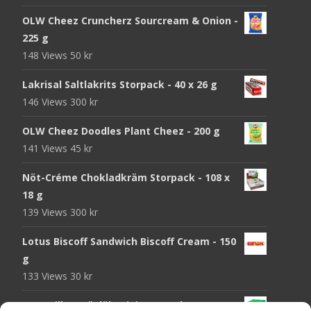
OLW Cheez Cruncherz Sourcream & Onion -
225 g
148 Views
50
kr
Lakrisal Saltlakrits Storpack - 40 x 26 g
146 Views
300
kr
OLW Cheez Doodles Plant Cheez - 200 g
141 Views
45
kr
Nöt-Créme Chokladkräm Storpack - 108 x
18 g
139 Views
300
kr
Lotus Biscoff Sandwich Biscoff Cream - 150
g
133 Views
30
kr
OLW Dill & Gräslök Mini Storpack - 20 x 40 g