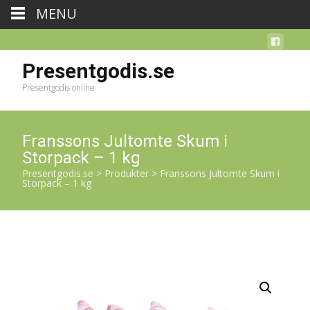
MENU
Presentgodis.se
Presentgodis online
Franssons Jultomte Skum i
Storpack – 1 kg
Presentgodis.se
>
Produkter
>
Franssons Jultomte Skum i
Storpack – 1 kg