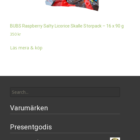
BUBS Raspberry Salty Licorice Skalle Storpack – 16 x 90 g
350
kr
Läs mera & köp
Search
for:
Varumärken
Presentgodis