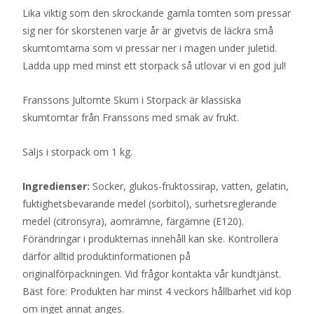
Lika viktig som den skrockande gamla tomten som pressar
sig ner för skorstenen varje år är givetvis de läckra små
skumtomtarna som vi pressar ner i magen under juletid.
Ladda upp med minst ett storpack så utlovar vi en god jul!
Franssons Jultomte Skum i Storpack är klassiska
skumtomtar från Franssons med smak av frukt.
Säljs i storpack om 1 kg.
Ingredienser:
Socker, glukos-fruktossirap, vatten, gelatin,
fuktighetsbevarande medel (sorbitol), surhetsreglerande
medel (citronsyra), aomrämne, färgämne (E120).
Förändringar i produkternas innehåll kan ske. Kontrollera
därför alltid produktinformationen på
originalförpackningen. Vid frågor kontakta vår kundtjänst.
Bäst före: Produkten har minst 4 veckors hållbarhet vid köp
om inget annat anges.