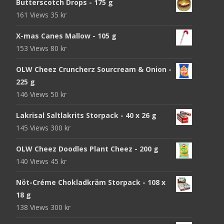
Butterscotch Drops - 175 g
161 Views
35
kr
X-mas Canes Mallow - 105 g
153 Views
80
kr
OLW Cheez Cruncherz Sourcream & Onion -
225 g
146 Views
50
kr
Lakrisal Saltlakrits Storpack - 40 x 26 g
145 Views
300
kr
OLW Cheez Doodles Plant Cheez - 200 g
140 Views
45
kr
Nöt-Créme Chokladkräm Storpack - 108 x
18 g
138 Views
300
kr