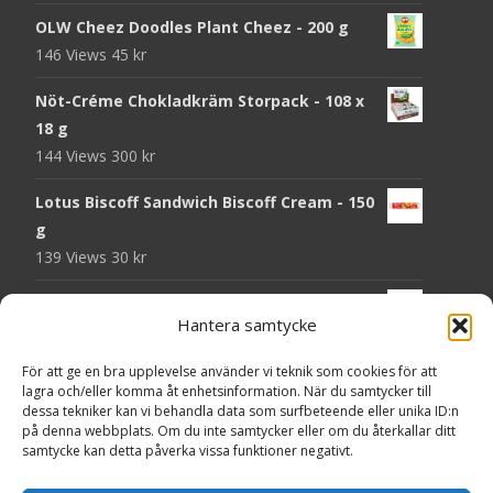
OLW Cheez Doodles Plant Cheez - 200 g
146 Views
45
kr
Nöt-Créme Chokladkräm Storpack - 108 x
18 g
144 Views
300
kr
Lotus Biscoff Sandwich Biscoff Cream - 150
g
139 Views
30
kr
OLW Dill & Gräslök Mini Storpack - 20 x 40 g
Hantera samtycke
137 Views
200
kr
För att ge en bra upplevelse använder vi teknik som cookies för att
Pringles Hot Kickin' Sour Cream Chips - 160
lagra och/eller komma åt enhetsinformation. När du samtycker till
g
dessa tekniker kan vi behandla data som surfbeteende eller unika ID:n
136 Views
50
kr
på denna webbplats. Om du inte samtycker eller om du återkallar ditt
samtycke kan detta påverka vissa funktioner negativt.
OLW Dippmix Vitlök Storpack - 16 x 21 g