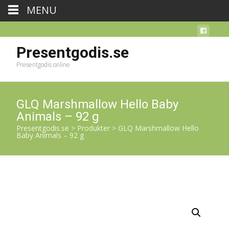
MENU
Presentgodis.se
Presentgodis online
GLQ Marshmallow Hello Baby
Animals – 92 g
Presentgodis.se
>
Produkter
>
GLQ Marshmallow Hello
Baby Animals – 92 g