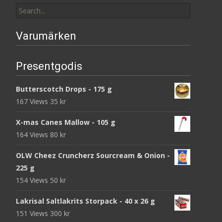
Search
for:
Varumärken
Presentgodis
Butterscotch Drops - 175 g
167 Views
35
kr
X-mas Canes Mallow - 105 g
164 Views
80
kr
OLW Cheez Cruncherz Sourcream & Onion -
225 g
154 Views
50
kr
Lakrisal Saltlakrits Storpack - 40 x 26 g
151 Views
300
kr