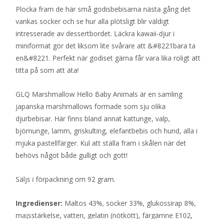
Plocka fram de här små godisbebisarna nästa gång det
vankas socker och se hur alla plötsligt blir väldigt
intresserade av dessertbordet. Läckra kawaii-djur i
miniformat gör det liksom lite svårare att &#8221bara ta
en&#8221. Perfekt när godiset gärna får vara lika roligt att
titta på som att äta!
GLQ Marshmallow Hello Baby Animals är en samling
japanska marshmallows formade som sju olika
djurbebisar. Här finns bland annat kattunge, valp,
björnunge, lamm, griskulting, elefantbebis och hund, alla i
mjuka pastellfärger. Kul att ställa fram i skålen när det
behövs något både gulligt och gott!
Säljs i förpackning om 92 gram.
Ingredienser:
Maltos 43%, socker 33%, glukossirap 8%,
majsstärkelse, vatten, gelatin (nötkött), färgämne E102,