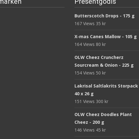
märken
Presentgodis
Butterscotch Drops - 175 g
167 Views
35
kr
X-mas Canes Mallow - 105 g
164 Views
80
kr
OLW Cheez Cruncherz
Sourcream & Onion - 225 g
154 Views
50
kr
Lakrisal Saltlakrits Storpack
40 x 26 g
151 Views
300
kr
OLW Cheez Doodles Plant
Cheez - 200 g
146 Views
45
kr