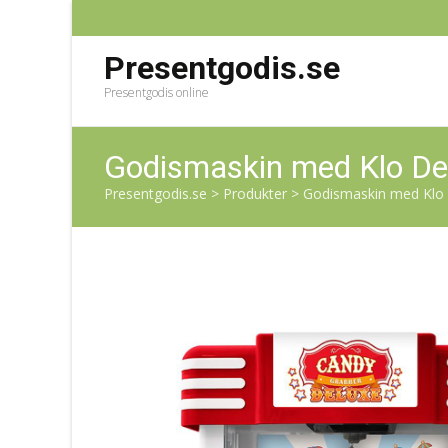
Presentgodis.se
Presentgodis online
Godismaskin med Klo De
Presentgodis.se
>
Produkter
>
Godismaskin med Klo