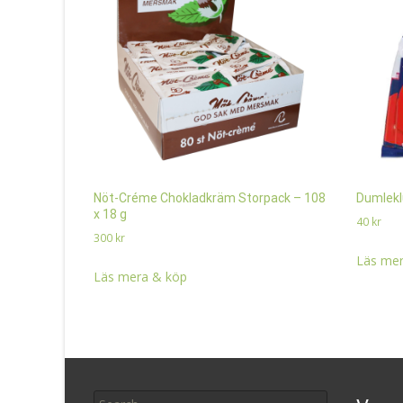
Nöt-Créme Chokladkräm Storpack – 108
Dumlekl
x 18 g
40
kr
300
kr
Läs mer
Läs mera & köp
Search