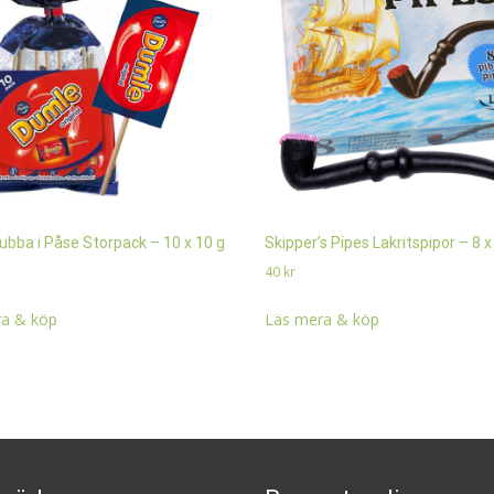
ubba i Påse Storpack – 10 x 10 g
Skipper’s Pipes Lakritspipor – 8 x
40
kr
a & köp
Läs mera & köp