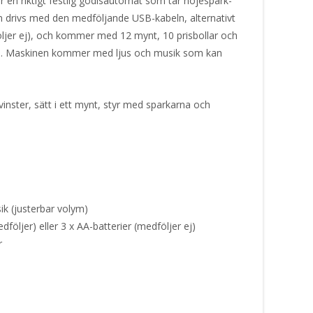
en riktigt festlig godisautomat som tar nöjespark-
en drivs med den medföljande USB-kabeln, alternativt
öljer ej), och kommer med 12 mynt, 10 prisbollar och
rna). Maskinen kommer med ljus och musik som kan
nster, sätt i ett mynt, styr med sparkarna och
ik (justerbar volym)
öljer) eller 3 x AA-batterier (medföljer ej)
r