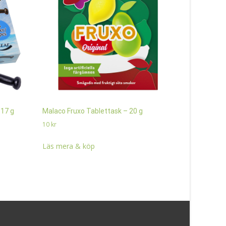
 17 g
Malaco Fruxo Tablettask – 20 g
Malaco Pim
10
kr
10
kr
Läs mera & köp
Läs mera 