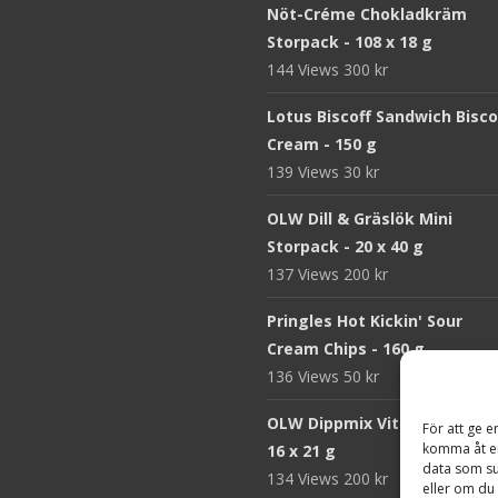
Nöt-Créme Chokladkräm
Storpack - 108 x 18 g
144 Views
300
kr
Lotus Biscoff Sandwich Bisco
Cream - 150 g
139 Views
30
kr
OLW Dill & Gräslök Mini
Storpack - 20 x 40 g
137 Views
200
kr
Pringles Hot Kickin' Sour
Cream Chips - 160 g
136 Views
50
kr
OLW Dippmix Vitlök Storpack
För att ge e
komma åt en
16 x 21 g
data som su
134 Views
200
kr
eller om du 