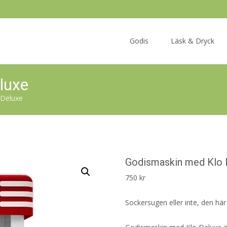
Skip
to
Godis
Läsk & Dryck
content
luxe
 Deluxe
Godismaskin med Klo 
750
kr
Sockersugen eller inte, den här 