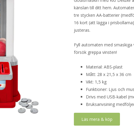
Godismaskin med Klo Deluxe är 
känslan till ditt hem. Automat
tre stycken AA-batterier (medf
16 kort (att lägga i prisbolla
justeras.
Fyll automaten med smaskiga vi
försök greppa vinsten!
Material: ABS-plast
Mått: 28 x 21,5 x 36 cm
Vikt: 1,5 kg
Funktioner: Ljus och mus
Drivs med USB-kabel (medf
Bruksanvsining medfölje
Läs mera & köp