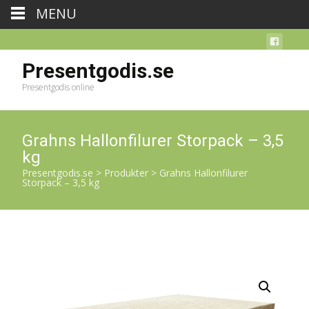
MENU
Presentgodis.se
Presentgodis online
Grahns Hallonfilurer Storpack – 3,5
kg
Presentgodis.se
>
Produkter
>
Grahns Hallonfilurer
Storpack – 3,5 kg