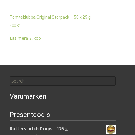
Tomteklubba Original Storpack – 50 x 25 g
400
kr
Läs mera & köp
Search
for:
Varumärken
Presentgodis
Butterscotch Drops - 175 g