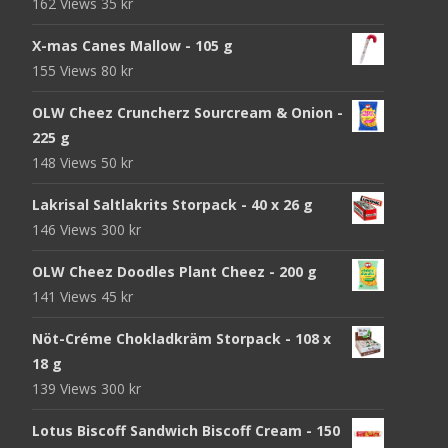
162 Views
35
kr
X-mas Canes Mallow - 105 g
155 Views
80
kr
OLW Cheez Cruncherz Sourcream & Onion -
225 g
148 Views
50
kr
Lakrisal Saltlakrits Storpack - 40 x 26 g
146 Views
300
kr
OLW Cheez Doodles Plant Cheez - 200 g
141 Views
45
kr
Nöt-Créme Chokladkräm Storpack - 108 x
18 g
139 Views
300
kr
Lotus Biscoff Sandwich Biscoff Cream - 150