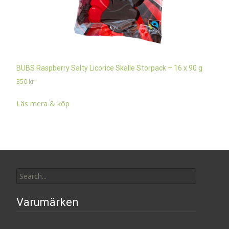
BUBS Raspberry Salty Licorice Skalle Storpack – 16 x 90 g
350
kr
Läs mera & köp
Search
for:
Varumärken