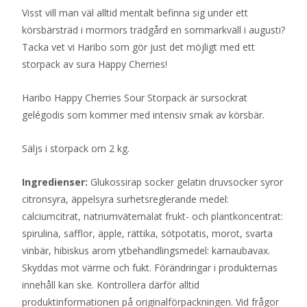
Visst vill man väl alltid mentalt befinna sig under ett
körsbärsträd i mormors trädgård en sommarkväll i augusti?
Tacka vet vi Haribo som gör just det möjligt med ett
storpack av sura Happy Cherries!
Haribo Happy Cherries Sour Storpack är sursockrat
gelégodis som kommer med intensiv smak av körsbär.
Säljs i storpack om 2 kg.
Ingredienser:
Glukossirap socker gelatin druvsocker syror
citronsyra, äppelsyra surhetsreglerande medel:
calciumcitrat, natriumvätemalat frukt- och plantkoncentrat:
spirulina, safflor, äpple, rättika, sötpotatis, morot, svarta
vinbär, hibiskus arom ytbehandlingsmedel: karnaubavax.
Skyddas mot värme och fukt. Förändringar i produkternas
innehåll kan ske. Kontrollera därför alltid
produktinformationen på originalförpackningen. Vid frågor