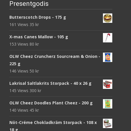
Presentgodis
Butterscotch Drops - 175 g
161 Views
35
kr
X-mas Canes Mallow - 105 g
153 Views
80
kr
OLW Cheez Cruncherz Sourcream & Onion -
225 g
146 Views
50
kr
Lakrisal Saltlakrits Storpack - 40 x 26 g
145 Views
300
kr
OLW Cheez Doodles Plant Cheez - 200 g
140 Views
45
kr
Nöt-Créme Chokladkräm Storpack - 108 x
18 g