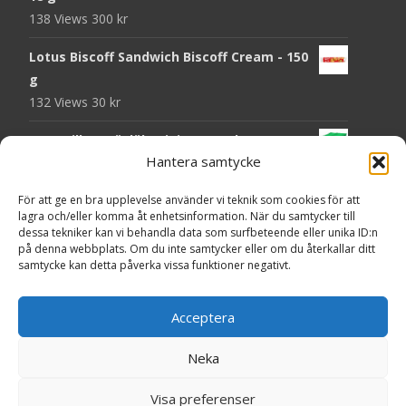
138 Views
300
kr
Lotus Biscoff Sandwich Biscoff Cream - 150
g
132 Views
30
kr
OLW Dill & Gräslök Mini Storpack - 20 x 40 g
Hantera samtycke
129 Views
200
kr
Pringles Hot Kickin' Sour Cream Chips - 160
För att ge en bra upplevelse använder vi teknik som cookies för att
lagra och/eller komma åt enhetsinformation. När du samtycker till
g
dessa tekniker kan vi behandla data som surfbeteende eller unika ID:n
127 Views
50
kr
på denna webbplats. Om du inte samtycker eller om du återkallar ditt
samtycke kan detta påverka vissa funktioner negativt.
OLW Dippmix Vitlök Storpack - 16 x 21 g
126 Views
200
kr
Acceptera
Neka
Copyright © Presentgodis.se
Visa preferenser
Powered by WordPress
, Theme
i-craft
by TemplatesNext.