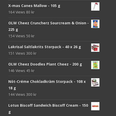
X-mas Canes Mallow - 105 g
164 Views
80
kr
OLW Cheez Cruncherz Sourcream & Onion -
225 g
154 Views
50
kr
Lakrisal Saltlakrits Storpack - 40 x 26 g
151 Views
300
kr
OLW Cheez Doodles Plant Cheez - 200 g
146 Views
45
kr
Nöt-Créme Chokladkräm Storpack - 108 x
18 g
144 Views
300
kr
Lotus Biscoff Sandwich Biscoff Cream - 150
g