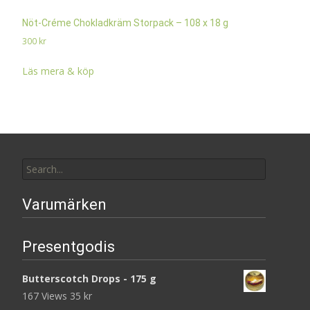
Nöt-Créme Chokladkräm Storpack – 108 x 18 g
300
kr
Läs mera & köp
Search
for:
Varumärken
Presentgodis
Butterscotch Drops - 175 g
167 Views
35
kr