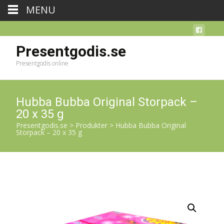
MENU
Presentgodis.se
Presentgodis online
Hubba Bubba Original Storpack –
20 x 35 g
Presentgodis.se
>
Produkter
>
Hubba Bubba Original
Storpack – 20 x 35 g