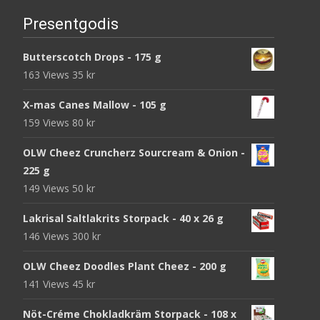
Presentgodis
Butterscotch Drops - 175 g
163 Views
35
kr
X-mas Canes Mallow - 105 g
159 Views
80
kr
OLW Cheez Cruncherz Sourcream & Onion -
225 g
149 Views
50
kr
Lakrisal Saltlakrits Storpack - 40 x 26 g
146 Views
300
kr
OLW Cheez Doodles Plant Cheez - 200 g
141 Views
45
kr
Nöt-Créme Chokladkräm Storpack - 108 x