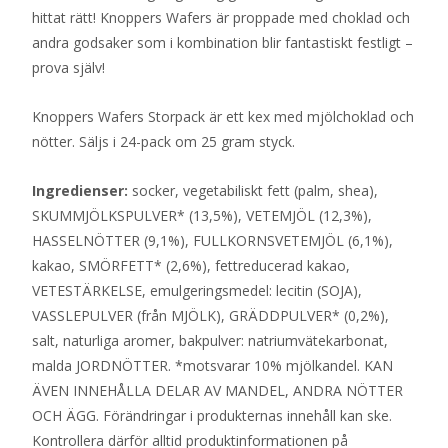
hittat rätt! Knoppers Wafers är proppade med choklad och
andra godsaker som i kombination blir fantastiskt festligt –
prova själv!
Knoppers Wafers Storpack är ett kex med mjölchoklad och
nötter. Säljs i 24-pack om 25 gram styck.
Ingredienser:
socker, vegetabiliskt fett (palm, shea),
SKUMMJÖLKSPULVER* (13,5%), VETEMJÖL (12,3%),
HASSELNÖTTER (9,1%), FULLKORNSVETEMJÖL (6,1%),
kakao, SMÖRFETT* (2,6%), fettreducerad kakao,
VETESTÄRKELSE, emulgeringsmedel: lecitin (SOJA),
VASSLEPULVER (från MJÖLK), GRÄDDPULVER* (0,2%),
salt, naturliga aromer, bakpulver: natriumvätekarbonat,
malda JORDNÖTTER. *motsvarar 10% mjölkandel. KAN
ÄVEN INNEHÅLLA DELAR AV MANDEL, ANDRA NÖTTER
OCH ÄGG. Förändringar i produkternas innehåll kan ske.
Kontrollera därför alltid produktinformationen på