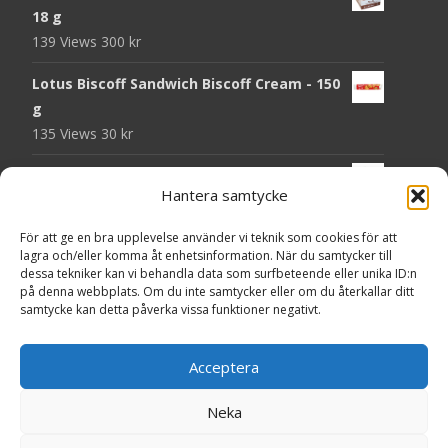
18 g
139 Views
300
kr
Lotus Biscoff Sandwich Biscoff Cream - 150
g
135 Views
30
kr
OLW Dill & Gräslök Mini Storpack - 20 x 40 g
Hantera samtycke
131 Views
200
kr
För att ge en bra upplevelse använder vi teknik som cookies för att
Pringles Hot Kickin' Sour Cream Chips - 160
lagra och/eller komma åt enhetsinformation. När du samtycker till
g
dessa tekniker kan vi behandla data som surfbeteende eller unika ID:n
130 Views
50
kr
på denna webbplats. Om du inte samtycker eller om du återkallar ditt
samtycke kan detta påverka vissa funktioner negativt.
OLW Dippmix Vitlök Storpack - 16 x 21 g
129 Views
200
kr
Acceptera
Neka
Copyright © Presentgodis.se