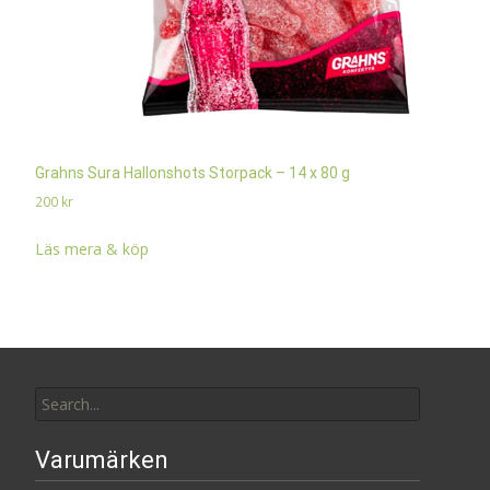
Grahns Sura Hallonshots Storpack – 14 x 80 g
200
kr
Läs mera & köp
Search
for:
Varumärken