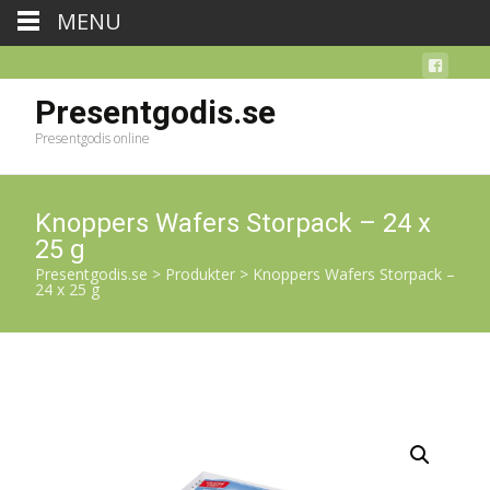
MENU
Presentgodis.se
Presentgodis online
Knoppers Wafers Storpack – 24 x
25 g
Presentgodis.se
>
Produkter
>
Knoppers Wafers Storpack –
24 x 25 g