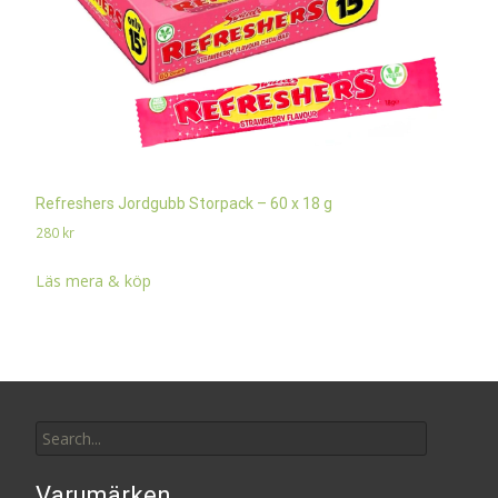
Refreshers Jordgubb Storpack – 60 x 18 g
280
kr
Läs mera & köp
Search
for:
Varumärken