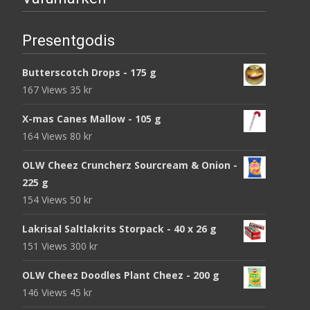
Presentgodis
Butterscotch Drops - 175 g
167 Views
35
kr
X-mas Canes Mallow - 105 g
164 Views
80
kr
OLW Cheez Cruncherz Sourcream & Onion -
225 g
154 Views
50
kr
Lakrisal Saltlakrits Storpack - 40 x 26 g
151 Views
300
kr
OLW Cheez Doodles Plant Cheez - 200 g
146 Views
45
kr