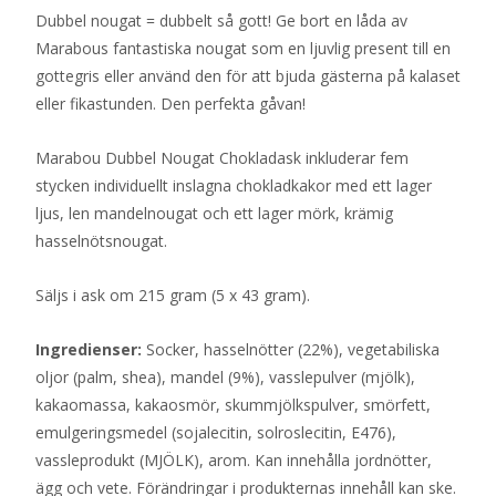
Dubbel nougat = dubbelt så gott! Ge bort en låda av
Marabous fantastiska nougat som en ljuvlig present till en
gottegris eller använd den för att bjuda gästerna på kalaset
eller fikastunden. Den perfekta gåvan!
Marabou Dubbel Nougat Chokladask inkluderar fem
stycken individuellt inslagna chokladkakor med ett lager
ljus, len mandelnougat och ett lager mörk, krämig
hasselnötsnougat.
Säljs i ask om 215 gram (5 x 43 gram).
Ingredienser:
Socker, hasselnötter (22%), vegetabiliska
oljor (palm, shea), mandel (9%), vasslepulver (mjölk),
kakaomassa, kakaosmör, skummjölkspulver, smörfett,
emulgeringsmedel (sojalecitin, solroslecitin, E476),
vassleprodukt (MJÖLK), arom. Kan innehålla jordnötter,
ägg och vete. Förändringar i produkternas innehåll kan ske.