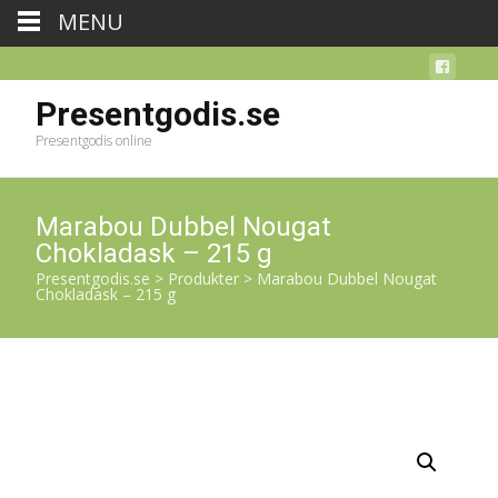
MENU
Presentgodis.se
Presentgodis online
Marabou Dubbel Nougat
Chokladask – 215 g
Presentgodis.se
>
Produkter
>
Marabou Dubbel Nougat
Chokladask – 215 g