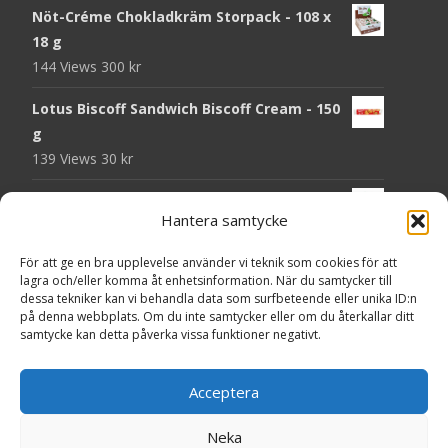
Nöt-Créme Chokladkräm Storpack - 108 x
18 g
144 Views
300
kr
Lotus Biscoff Sandwich Biscoff Cream - 150
g
139 Views
30
kr
OLW Dill & Gräslök Mini Storpack - 20 x 40 g
Hantera samtycke
137 Views
200
kr
För att ge en bra upplevelse använder vi teknik som cookies för att
Pringles Hot Kickin' Sour Cream Chips - 160
lagra och/eller komma åt enhetsinformation. När du samtycker till
g
dessa tekniker kan vi behandla data som surfbeteende eller unika ID:n
136 Views
50
kr
på denna webbplats. Om du inte samtycker eller om du återkallar ditt
samtycke kan detta påverka vissa funktioner negativt.
OLW Dippmix Vitlök Storpack - 16 x 21 g
134 Views
200
kr
Acceptera
Neka