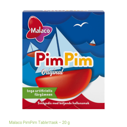
Malaco PimPim Tablettask – 20 g