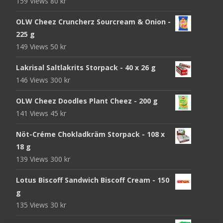
159 Views
80
kr
OLW Cheez Cruncherz Sourcream & Onion -
225 g
149 Views
50
kr
Lakrisal Saltlakrits Storpack - 40 x 26 g
146 Views
300
kr
OLW Cheez Doodles Plant Cheez - 200 g
141 Views
45
kr
Nöt-Créme Chokladkräm Storpack - 108 x
18 g
139 Views
300
kr
Lotus Biscoff Sandwich Biscoff Cream - 150
g
135 Views
30
kr