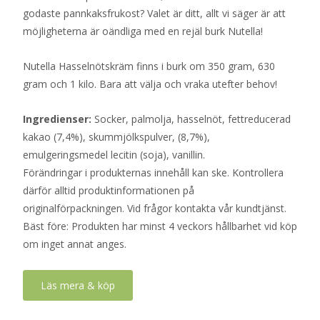
godaste pannkaksfrukost? Valet är ditt, allt vi säger är att
möjligheterna är oändliga med en rejäl burk Nutella!
Nutella Hasselnötskräm finns i burk om 350 gram, 630
gram och 1 kilo. Bara att välja och vraka utefter behov!
Ingredienser:
Socker, palmolja, hasselnöt, fettreducerad
kakao (7,4%), skummjölkspulver, (8,7%),
emulgeringsmedel lecitin (soja), vanillin.
Förändringar i produkternas innehåll kan ske. Kontrollera
därför alltid produktinformationen på
originalförpackningen. Vid frågor kontakta vår kundtjänst.
Bäst före: Produkten har minst 4 veckors hållbarhet vid köp
om inget annat anges.
Läs mera & köp