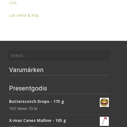
10
kr
Läs mera & köp
Search
for:
Varumärken
Presentgodis
Butterscotch Drops - 175 g
163 Views
35
kr
X-mas Canes Mallow - 105 g