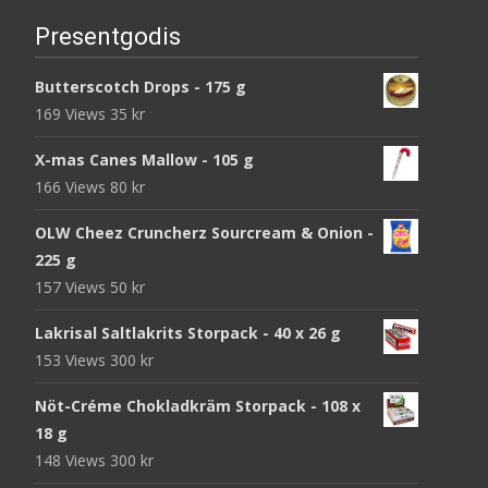
Presentgodis
Butterscotch Drops - 175 g
169 Views
35
kr
X-mas Canes Mallow - 105 g
166 Views
80
kr
OLW Cheez Cruncherz Sourcream & Onion -
225 g
157 Views
50
kr
Lakrisal Saltlakrits Storpack - 40 x 26 g
153 Views
300
kr
Nöt-Créme Chokladkräm Storpack - 108 x
18 g
148 Views
300
kr