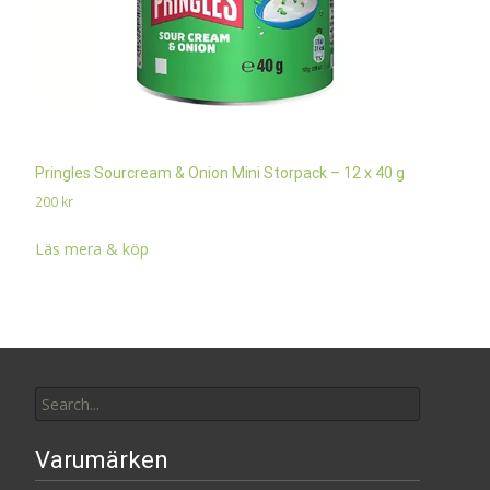
Pringles Sourcream & Onion Mini Storpack – 12 x 40 g
200
kr
Läs mera & köp
Search
for:
Varumärken