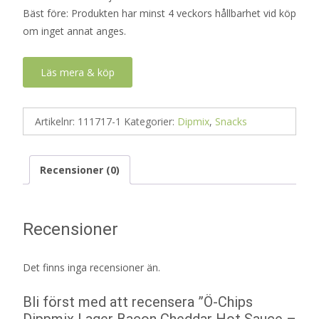
Bäst före: Produkten har minst 4 veckors hållbarhet vid köp
om inget annat anges.
Läs mera & köp
Artikelnr:
111717-1
Kategorier:
Dipmix
,
Snacks
Recensioner (0)
Recensioner
Det finns inga recensioner än.
Bli först med att recensera ”Ö-Chips
Dippmix Lager Bacon Cheddar Hot Sauce –