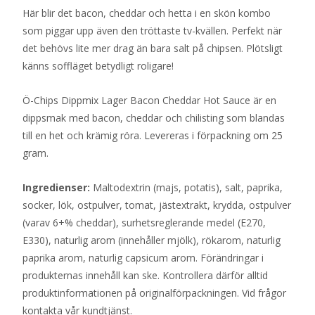
Här blir det bacon, cheddar och hetta i en skön kombo
som piggar upp även den tröttaste tv-kvällen. Perfekt när
det behövs lite mer drag än bara salt på chipsen. Plötsligt
känns soffläget betydligt roligare!
Ö-Chips Dippmix Lager Bacon Cheddar Hot Sauce är en
dippsmak med bacon, cheddar och chilisting som blandas
till en het och krämig röra. Levereras i förpackning om 25
gram.
Ingredienser:
Maltodextrin (majs, potatis), salt, paprika,
socker, lök, ostpulver, tomat, jästextrakt, krydda, ostpulver
(varav 6+% cheddar), surhetsreglerande medel (E270,
E330), naturlig arom (innehåller mjölk), rökarom, naturlig
paprika arom, naturlig capsicum arom. Förändringar i
produkternas innehåll kan ske. Kontrollera därför alltid
produktinformationen på originalförpackningen. Vid frågor
kontakta vår kundtjänst.