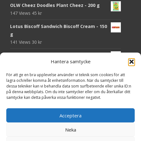
OLW Cheez Doodles Plant Cheez - 200 g
147 Views
45
kr
Lotus Biscoff Sandwich Biscoff Cream - 150
g
141 Views
30
kr
OLW Dill & Gräslök Mini Storpack - 20 x 40 g
Hantera samtycke
140 Views
200
kr
För att ge en bra upplevelse använder vi teknik som cookies för att
Pringles Hot Kickin' Sour Cream Chips - 160
lagra och/eller komma åt enhetsinformation. När du samtycker till
g
dessa tekniker kan vi behandla data som surfbeteende eller unika ID:n
138 Views
50
kr
på denna webbplats. Om du inte samtycker eller om du återkallar ditt
samtycke kan detta påverka vissa funktioner negativt.
OLW Dippmix Vitlök Storpack - 16 x 21 g
137 Views
200
kr
Acceptera
Neka
Copyright © Presentgodis.se