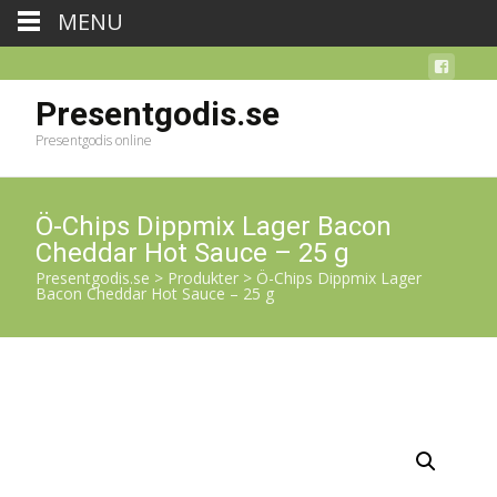
MENU
Presentgodis.se
Presentgodis online
Ö-Chips Dippmix Lager Bacon
Cheddar Hot Sauce – 25 g
Presentgodis.se
>
Produkter
>
Ö-Chips Dippmix Lager
Bacon Cheddar Hot Sauce – 25 g