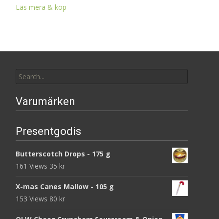
Läs mera & köp
Search
for:
Varumärken
Presentgodis
Butterscotch Drops - 175 g
161 Views
35
kr
X-mas Canes Mallow - 105 g
153 Views
80
kr