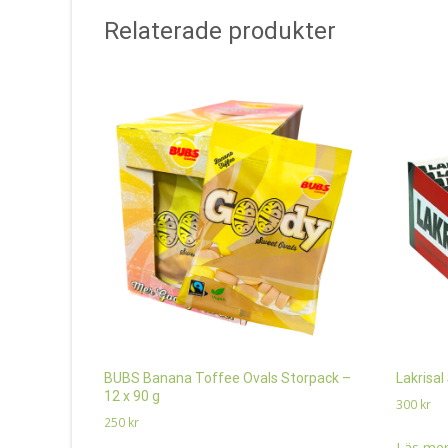
Relaterade produkter
BUBS Banana Toffee Ovals Storpack –
Lakrisal
12 x 90 g
300
kr
250
kr
Läs mer