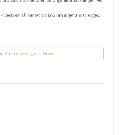
tid produktinformationen på originalförpackningen. Vid
 4 veckors hållbarhet vid köp om inget annat anges.
er:
Amerikanskt godis
,
Godis