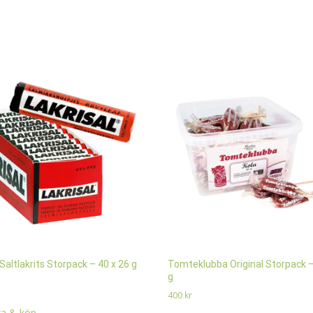
 Saltlakrits Storpack – 40 x 26 g
Tomteklubba Original Storpack –
g
400
kr
a & köp