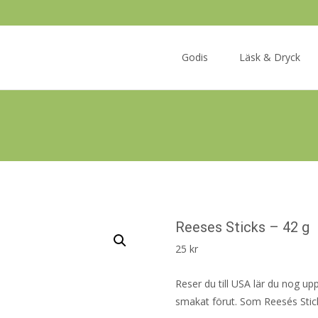
Skip
to
Godis
Läsk & Dryck
content
Reeses Sticks – 42 g
25
kr
Reser du till USA lär du nog up
smakat förut. Som Reesés Stic