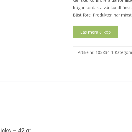
kan ske. Kontrollera därför all
frågor kontakta vår kundtjänst.
Bäst före: Produkten har minst
Läs mera & köp
Artikelnr:
103834-1
Kategori
icks – 42 g”