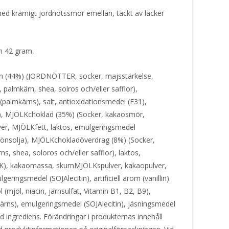
 med krämigt jordnötssmör emellan, täckt av läcker
om 42 gram.
44%) (JORDNÖTTER, socker, majsstärkelse,
, palmkärn, shea, solros och/eller safflor),
(palmkärns), salt, antioxidationsmedel (E31),
), MJÖLKchoklad (35%) (Socker, kakaosmör,
, MJÖLKfett, laktos, emulgeringsmedel
rbönsolja), MJÖLKchokladöverdrag (8%) (Socker,
ns, shea, soloros och/eller safflor), laktos,
LK), kakaomassa, skumMJÖLKspulver, kakaopulver,
eringsmedel (SOJAlecitin), artificiell arom (vanillin).
(mjöl, niacin, järnsulfat, Vitamin B1, B2, B9),
kärns), emulgeringsmedel (SOJAlecitin), jäsningsmedel
d ingrediens. Förändringar i produkternas innehåll