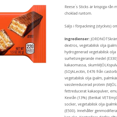
Reese ́s Sticks är krispiga rån
choklad runtom.
Säljs i förpackning (styckvis) 
Ingredienser:
JORDNÖTSkräm (
dextros, vegetabilisk olja (palm
hydrogenerad vegetabilisk olja 
surhetsregerande medel (E330
kakaomassa, skumMJÖLKspulver
(SOJALecitin, E476 från casto
vegetabilisk olja (palm, palmkär
vasslereducerad protein (MJÖ
fettreducerat kakaopulver, emulg
Kexrån (13%) (Berikat VETEmjöl 
socker, vegetabilisk olja (palm
(E500). Innehåller genmodifiera