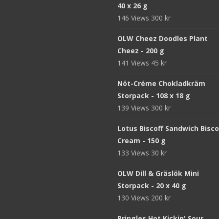
40 x 26 g
146 Views
300
kr
OLW Cheez Doodles Plant
Cheez - 200 g
141 Views
45
kr
Nöt-Créme Chokladkräm
Storpack - 108 x 18 g
139 Views
300
kr
Lotus Biscoff Sandwich Bisco
Cream - 150 g
133 Views
30
kr
OLW Dill & Gräslök Mini
Storpack - 20 x 40 g
130 Views
200
kr
Pringles Hot Kickin' Sour