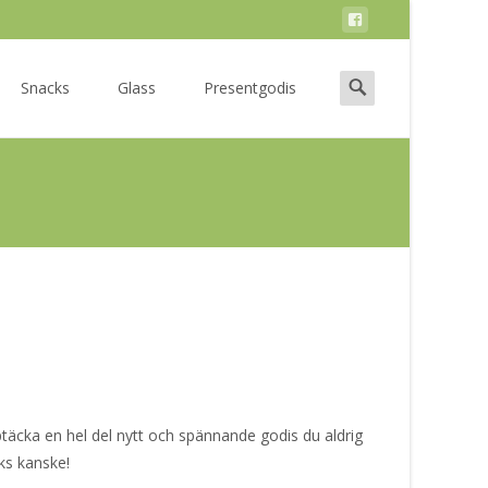
Search
Snacks
Glass
Presentgodis
for:
ptäcka en hel del nytt och spännande godis du aldrig
ks kanske!