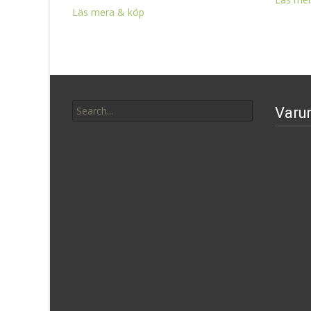
Läs mera & köp
Search
Varu
for: