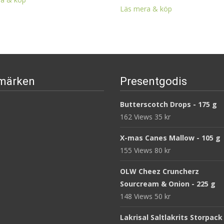
Läs mera & köp
märken
Presentgodis
Butterscotch Drops - 175 g
162 Views
35
kr
X-mas Canes Mallow - 105 g
155 Views
80
kr
OLW Cheez Cruncherz
Sourcream & Onion - 225 g
148 Views
50
kr
Lakrisal Saltlakrits Storpack