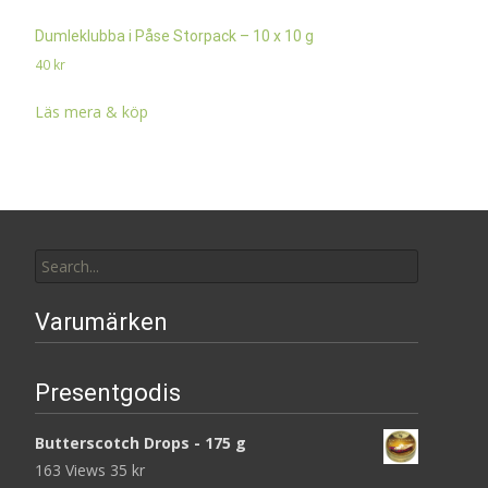
Dumleklubba i Påse Storpack – 10 x 10 g
40
kr
Läs mera & köp
Search
for:
Varumärken
Presentgodis
Butterscotch Drops - 175 g
163 Views
35
kr