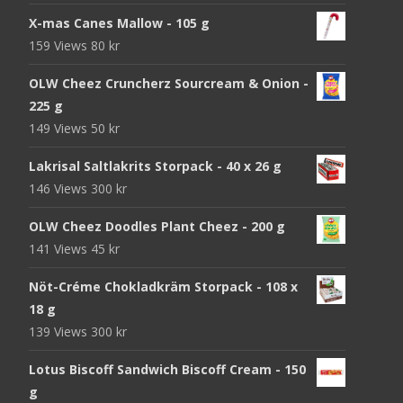
X-mas Canes Mallow - 105 g
159 Views
80
kr
OLW Cheez Cruncherz Sourcream & Onion -
225 g
149 Views
50
kr
Lakrisal Saltlakrits Storpack - 40 x 26 g
146 Views
300
kr
OLW Cheez Doodles Plant Cheez - 200 g
141 Views
45
kr
Nöt-Créme Chokladkräm Storpack - 108 x
18 g
139 Views
300
kr
Lotus Biscoff Sandwich Biscoff Cream - 150
g