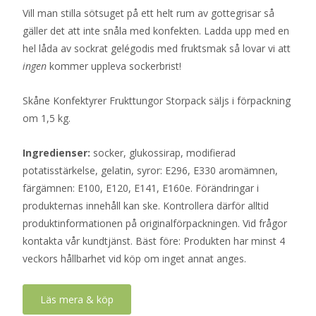
Vill man stilla sötsuget på ett helt rum av gottegrisar så
gäller det att inte snåla med konfekten. Ladda upp med en
hel låda av sockrat gelégodis med fruktsmak så lovar vi att
ingen
kommer uppleva sockerbrist!
Skåne Konfektyrer Frukttungor Storpack säljs i förpackning
om 1,5 kg.
Ingredienser:
socker, glukossirap, modifierad
potatisstärkelse, gelatin, syror: E296, E330 aromämnen,
färgämnen: E100, E120, E141, E160e. Förändringar i
produkternas innehåll kan ske. Kontrollera därför alltid
produktinformationen på originalförpackningen. Vid frågor
kontakta vår kundtjänst. Bäst före: Produkten har minst 4
veckors hållbarhet vid köp om inget annat anges.
Läs mera & köp