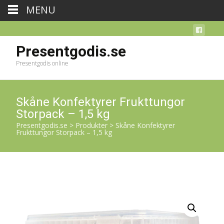
MENU
Presentgodis.se
Presentgodis online
Skåne Konfektyrer Frukttungor
Storpack – 1,5 kg
Presentgodis.se
>
Produkter
>
Skåne Konfektyrer
Frukttungor Storpack – 1,5 kg