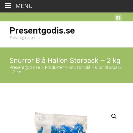
MENU
Presentgodis.se
Presentgodis online
Snurror Blå Hallon Storpack – 2 kg
Presentgodis.se
>
Produkter
>
Snurror Blå Hallon Storpack
– 2 kg