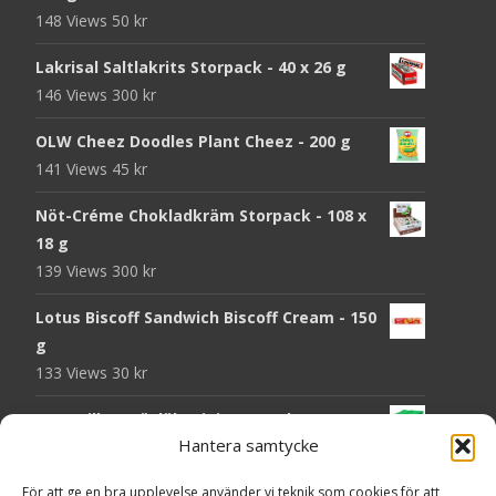
148 Views
50
kr
Lakrisal Saltlakrits Storpack - 40 x 26 g
146 Views
300
kr
OLW Cheez Doodles Plant Cheez - 200 g
141 Views
45
kr
Nöt-Créme Chokladkräm Storpack - 108 x
18 g
139 Views
300
kr
Lotus Biscoff Sandwich Biscoff Cream - 150
g
133 Views
30
kr
OLW Dill & Gräslök Mini Storpack - 20 x 40 g
Hantera samtycke
130 Views
200
kr
Pringles Hot Kickin' Sour Cream Chips - 160
För att ge en bra upplevelse använder vi teknik som cookies för att