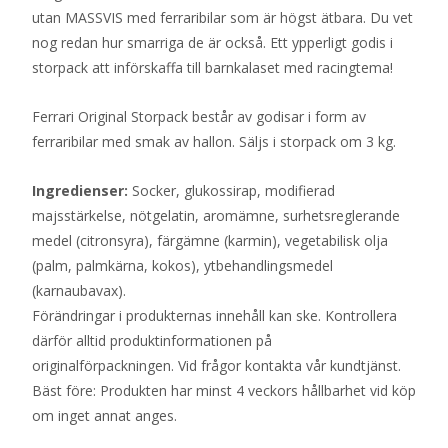
utan MASSVIS med ferraribilar som är högst ätbara. Du vet
nog redan hur smarriga de är också. Ett ypperligt godis i
storpack att införskaffa till barnkalaset med racingtema!
Ferrari Original Storpack består av godisar i form av
ferraribilar med smak av hallon. Säljs i storpack om 3 kg.
Ingredienser:
Socker, glukossirap, modifierad
majsstärkelse, nötgelatin, aromämne, surhetsreglerande
medel (citronsyra), färgämne (karmin), vegetabilisk olja
(palm, palmkärna, kokos), ytbehandlingsmedel
(karnaubavax).
Förändringar i produkternas innehåll kan ske. Kontrollera
därför alltid produktinformationen på
originalförpackningen. Vid frågor kontakta vår kundtjänst.
Bäst före: Produkten har minst 4 veckors hållbarhet vid köp
om inget annat anges.