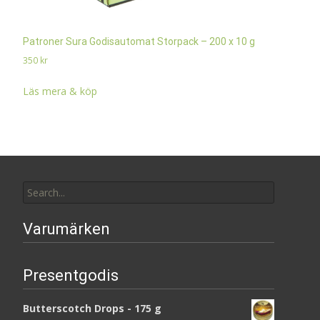
Patroner Sura Godisautomat Storpack – 200 x 10 g
350
kr
Läs mera & köp
Search
for:
Varumärken
Presentgodis
Butterscotch Drops - 175 g