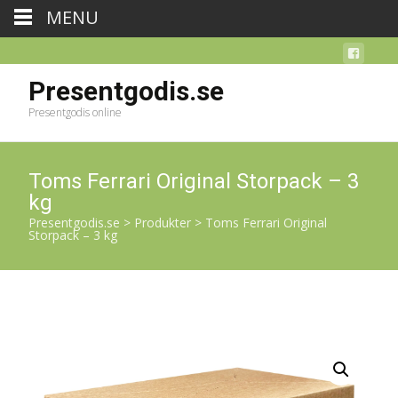
MENU
Presentgodis.se
Presentgodis online
Toms Ferrari Original Storpack – 3
kg
Presentgodis.se
>
Produkter
>
Toms Ferrari Original
Storpack – 3 kg