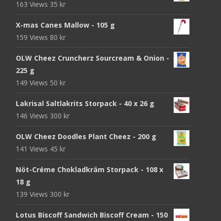
163 Views
35
kr
X-mas Canes Mallow - 105 g
159 Views
80
kr
OLW Cheez Cruncherz Sourcream & Onion -
225 g
149 Views
50
kr
Lakrisal Saltlakrits Storpack - 40 x 26 g
146 Views
300
kr
OLW Cheez Doodles Plant Cheez - 200 g
141 Views
45
kr
Nöt-Créme Chokladkräm Storpack - 108 x
18 g
139 Views
300
kr
Lotus Biscoff Sandwich Biscoff Cream - 150