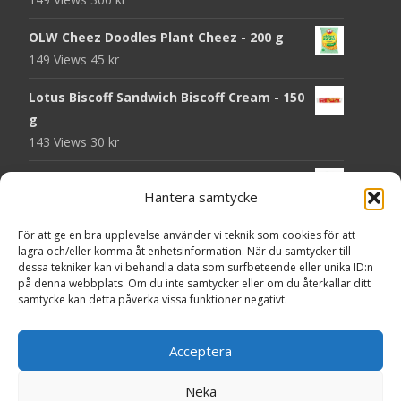
OLW Cheez Doodles Plant Cheez - 200 g
149 Views
45
kr
Lotus Biscoff Sandwich Biscoff Cream - 150
g
143 Views
30
kr
OLW Dill & Gräslök Mini Storpack - 20 x 40 g
Hantera samtycke
143 Views
200
kr
För att ge en bra upplevelse använder vi teknik som cookies för att
Pringles Hot Kickin' Sour Cream Chips - 160
lagra och/eller komma åt enhetsinformation. När du samtycker till
g
dessa tekniker kan vi behandla data som surfbeteende eller unika ID:n
141 Views
50
kr
på denna webbplats. Om du inte samtycker eller om du återkallar ditt
samtycke kan detta påverka vissa funktioner negativt.
OLW Dippmix Vitlök Storpack - 16 x 21 g
138 Views
200
kr
Acceptera
Neka