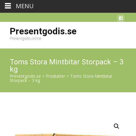
MENU
Presentgodis.se
Presentgodis online
Toms Stora Mintbitar Storpack – 3
kg
Presentgodis.se
>
Produkter
>
Toms Stora Mintbitar
Storpack – 3 kg