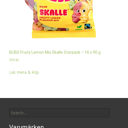
BUBS Fruity Lemon Mix Skalle Storpack – 16 x 90 g
350
kr
Läs mera & köp
Search
for:
Varumärken