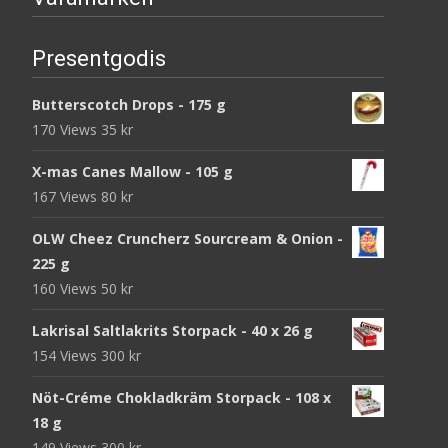
Presentgodis
Butterscotch Drops - 175 g
170 Views
35
kr
X-mas Canes Mallow - 105 g
167 Views
80
kr
OLW Cheez Cruncherz Sourcream & Onion -
225 g
160 Views
50
kr
Lakrisal Saltlakrits Storpack - 40 x 26 g
154 Views
300
kr
Nöt-Créme Chokladkräm Storpack - 108 x
18 g
149 Views
300
kr