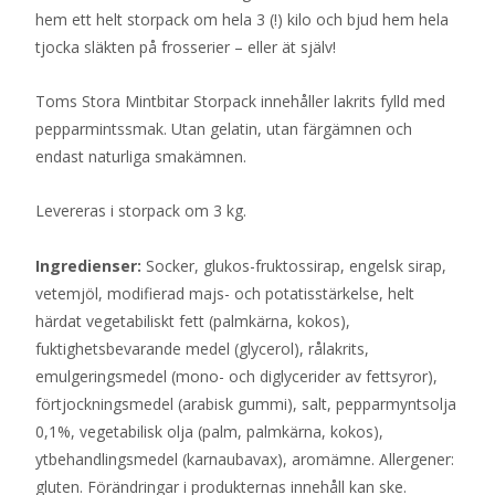
hem ett helt storpack om hela 3 (!) kilo och bjud hem hela
tjocka släkten på frosserier – eller ät själv!
Toms Stora Mintbitar Storpack innehåller lakrits fylld med
pepparmintssmak. Utan gelatin, utan färgämnen och
endast naturliga smakämnen.
Levereras i storpack om 3 kg.
Ingredienser:
Socker, glukos-fruktossirap, engelsk sirap,
vetemjöl, modifierad majs- och potatisstärkelse, helt
härdat vegetabiliskt fett (palmkärna, kokos),
fuktighetsbevarande medel (glycerol), rålakrits,
emulgeringsmedel (mono- och diglycerider av fettsyror),
förtjockningsmedel (arabisk gummi), salt, pepparmyntsolja
0,1%, vegetabilisk olja (palm, palmkärna, kokos),
ytbehandlingsmedel (karnaubavax), aromämne. Allergener:
gluten. Förändringar i produkternas innehåll kan ske.