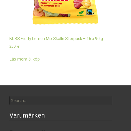
BUBS Fruity Lemon Mix Skalle Storpack – 16 x 90 g
350
kr
Läs mera & köp
Search
for:
Varumärken