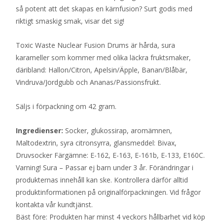
så potent att det skapas en kärnfusion? Surt godis med
riktigt smaskig smak, visar det sig!
Toxic Waste Nuclear Fusion Drums är hårda, sura
karameller som kommer med olika läckra fruktsmaker,
däribland: Hallon/Citron, Apelsin/Äpple, Banan/Blåbär,
Vindruva/Jordgubb och Ananas/Passionsfrukt.
Säljs i förpackning om 42 gram.
Ingredienser:
Socker, glukossirap, aromämnen,
Maltodextrin, syra citronsyrra, glansmeddel: Bivax,
Druvsocker Färgämne: E-162, E-163, E-161b, E-133, E160C.
Varning! Sura – Passar ej barn under 3 år. Förändringar i
produkternas innehåll kan ske. Kontrollera därför alltid
produktinformationen på originalförpackningen. Vid frågor
kontakta vår kundtjänst.
Bäst före: Produkten har minst 4 veckors hållbarhet vid köp