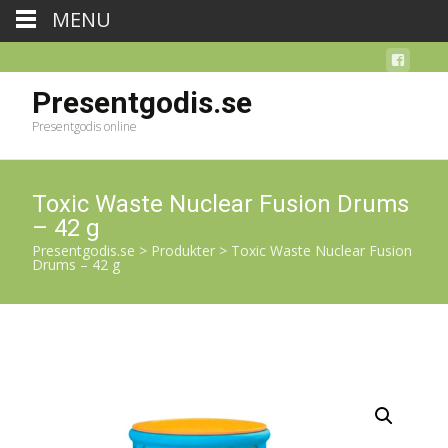
MENU
Presentgodis.se
Presentgodis online
Toxic Waste Nuclear Fusion Drums
– 42 g
Presentgodis.se
>
Produkter
>
Toxic Waste Nuclear Fusion
Drums – 42 g