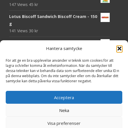
147 Views
45
kr
Lotus Biscoff Sandwich Biscoff Cream - 150
g
141 Views
30
kr
OLW Dill & Gräslök Mini Storpack - 20 x 40 g
Hantera samtycke
140 Views
200
kr
För att ge en bra upplevelse använder vi teknik som cookies för att
Pringles Hot Kickin' Sour Cream Chips - 160
lagra och/eller komma åt enhetsinformation. När du samtycker till
g
dessa tekniker kan vi behandla data som surfbeteende eller unika ID:n
138 Views
50
kr
på denna webbplats. Om du inte samtycker eller om du återkallar ditt
samtycke kan detta påverka vissa funktioner negativt.
OLW Dippmix Vitlök Storpack - 16 x 21 g
137 Views
200
kr
Acceptera
Neka
Copyright © Presentgodis.se
Visa preferenser
Powered by WordPress
, Theme
i-craft
by TemplatesNext.