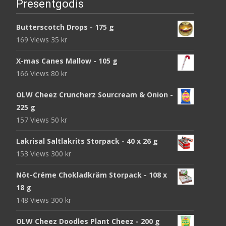
Presentgodis
Butterscotch Drops - 175 g
169 Views
35
kr
X-mas Canes Mallow - 105 g
166 Views
80
kr
OLW Cheez Cruncherz Sourcream & Onion -
225 g
157 Views
50
kr
Lakrisal Saltlakrits Storpack - 40 x 26 g
153 Views
300
kr
Nöt-Créme Chokladkräm Storpack - 108 x
18 g
148 Views
300
kr
OLW Cheez Doodles Plant Cheez - 200 g