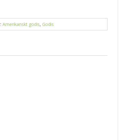
r:
Amerikanskt godis
,
Godis