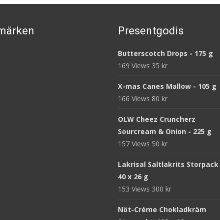
märken
Presentgodis
Butterscotch Drops - 175 g
169 Views
35
kr
X-mas Canes Mallow - 105 g
166 Views
80
kr
OLW Cheez Cruncherz
Sourcream & Onion - 225 g
157 Views
50
kr
Lakrisal Saltlakrits Storpack
40 x 26 g
153 Views
300
kr
Nöt-Créme Chokladkräm