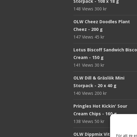
Storpack - 108 x 18 g
148 Views
300
kr
OLW Cheez Doodles Plant
Cheez - 200 g
147 Views
45
kr
Lotus Biscoff Sandwich Bisco
Cream - 150 g
141 Views
30
kr
OLW Dill & Gräslök Mini
Storpack - 20 x 40 g
140 Views
200
kr
Pringles Hot Kickin' Sour
Cream Chips - 160 g
138 Views
50
kr
OLW Dippmix Vitlök Storpack
För att ge e