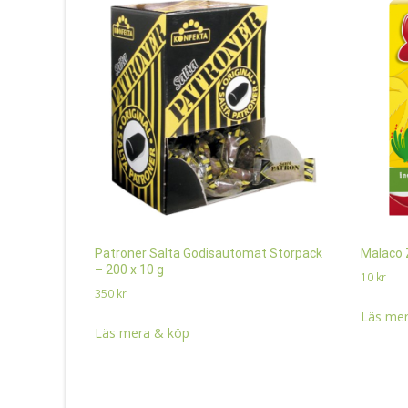
Patroner Salta Godisautomat Storpack
Malaco 
– 200 x 10 g
10
kr
350
kr
Läs mer
Läs mera & köp