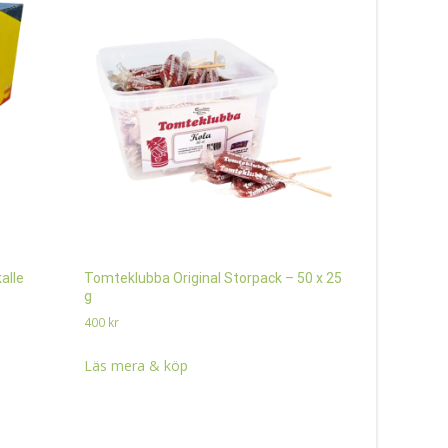
alle
Tomteklubba Original Storpack – 50 x 25
KitKat Kexc
g
380
kr
400
kr
Läs mera 
Läs mera & köp