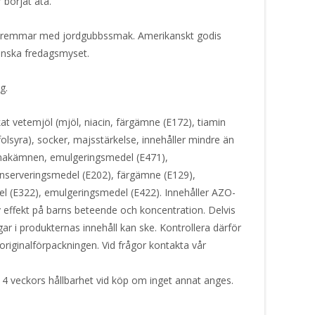
 börjat äta.
är remmar med jordgubbssmak. Amerikanskt godis
enska fredagsmyset.
g.
at vetemjöl (mjöl, niacin, färgämne (E172), tiamin
olsyra), socker, majsstärkelse, innehåller mindre än
a smakämnen, emulgeringsmedel (E471),
onserveringsmedel (E202), färgämne (E129),
el (E322), emulgeringsmedel (E422). Innehåller AZO-
effekt på barns beteende och koncentration. Delvis
r i produkternas innehåll kan ske. Kontrollera därför
originalförpackningen. Vid frågor kontakta vår
 4 veckors hållbarhet vid köp om inget annat anges.