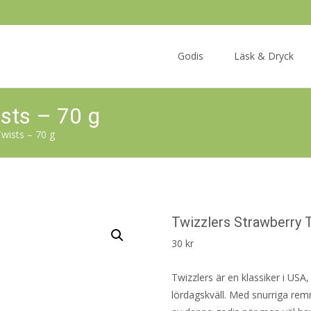
Skip
to
Godis
Läsk & Dryck
content
ists – 70 g
wists – 70 g
Twizzlers Strawberry 
30
kr
Twizzlers är en klassiker i US
lördagskväll. Med snurriga re