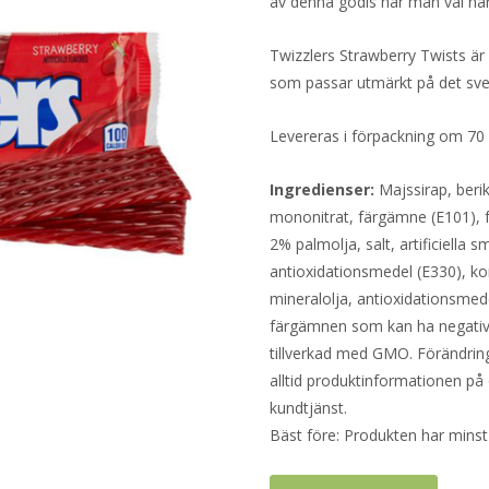
av denna godis när man väl har
Twizzlers Strawberry Twists 
som passar utmärkt på det sv
Levereras i förpackning om 70 
Ingredienser:
Majssirap, berik
mononitrat, färgämne (E101), f
2% palmolja, salt, artificiell
antioxidationsmedel (E330), k
mineralolja, antioxidationsmed
färgämnen som kan ha negativ 
tillverkad med GMO. Förändringa
alltid produktinformationen på 
kundtjänst.
Bäst före: Produkten har minst