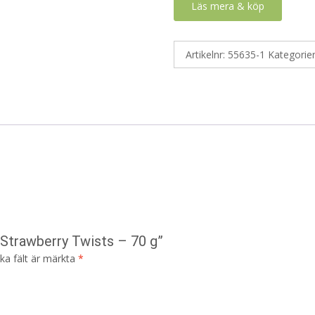
Läs mera & köp
Artikelnr:
55635-1
Kategorie
 Strawberry Twists – 70 g”
ska fält är märkta
*