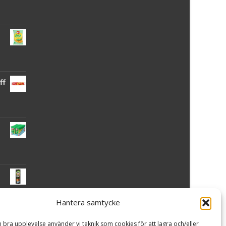
ff
Hantera samtycke
 -
n bra upplevelse använder vi teknik som cookies för att lagra och/eller