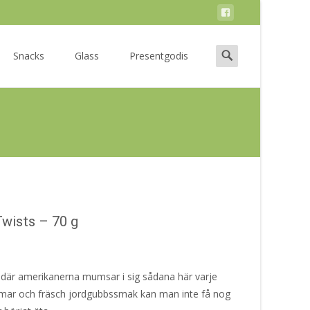
Search
Snacks
Glass
Presentgodis
for:
Twists – 70 g
A, där amerikanerna mumsar i sig sådana här varje
mmar och fräsch jordgubbssmak kan man inte få nog