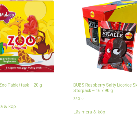
Zoo Tablettask – 20 g
BUBS Raspberry Salty Licorice Sk
Storpack – 16 x 90 g
350
kr
a & köp
Läs mera & köp