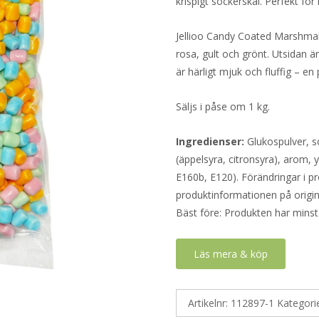
krispigt sockerskal. Perfekt för
Jellioo Candy Coated Marshmall
rosa, gult och grönt. Utsidan är
är härligt mjuk och fluffig – 
Säljs i påse om 1 kg.
Ingredienser:
Glukospulver, so
(äppelsyra, citronsyra), arom,
E160b, E120). Förändringar i pr
produktinformationen på origin
Bäst före: Produkten har minst
Läs mera & köp
Artikelnr:
112897-1
Kategori