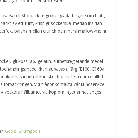
 kalas, godisbord eller storfesten!
ow Barell Storpack är godis i glada färger som blått,
 täckt av ett tunt, krispigt sockerskal medan insidan
en perfekt balans mellan crunch och marshmallow-moln!
cker, glukossirap, gelatin, surhetsreglerande medel
 ytbehandlingsmedel (karnaubavax), färg (E100, E160a,
odukternas innehåll kan ske. Kontrollera därför alltid
alförpackningen. Vid frågor kontakta vår kundservice.
 4 veckors hållbarhet vid köp om inget annat anges.
er:
Godis
,
Skumgodis