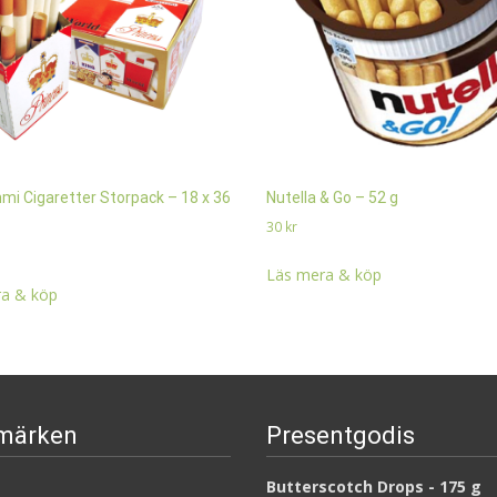
i Cigaretter Storpack – 18 x 36
Nutella & Go – 52 g
30
kr
Läs mera & köp
a & köp
märken
Presentgodis
Butterscotch Drops - 175 g