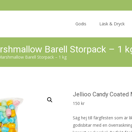
Skip
to
Godis
Läsk & Dryck
content
rshmallow Barell Storpack – 1 k
Marshmallow Barell Storpack – 1 kg
Jellioo Candy Coated 
150
kr
Säg hej till färgfesten som är l
godisbitar med en överraskning