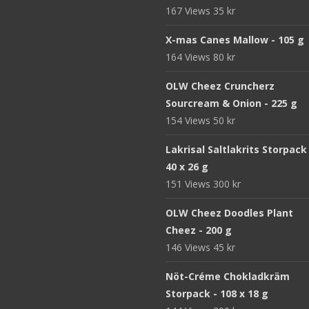
167 Views
35
kr
X-mas Canes Mallow - 105 g
164 Views
80
kr
OLW Cheez Cruncherz
Sourcream & Onion - 225 g
154 Views
50
kr
Lakrisal Saltlakrits Storpack
40 x 26 g
151 Views
300
kr
OLW Cheez Doodles Plant
Cheez - 200 g
146 Views
45
kr
Nöt-Créme Chokladkräm
Storpack - 108 x 18 g