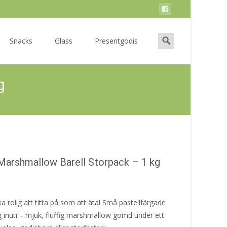
Search
Snacks
Glass
Presentgodis
for:
g
Marshmallow Barell Storpack – 1 kg
ika rolig att titta på som att äta! Små pastellfärgade
 inuti – mjuk, fluffig marshmallow gömd under ett