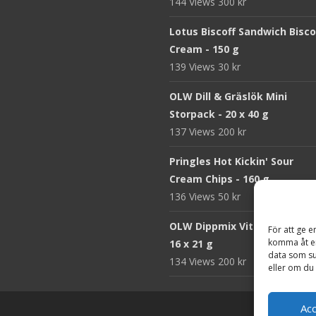
144 Views
300
kr
Lotus Biscoff Sandwich Bisco
Cream - 150 g
139 Views
30
kr
OLW Dill & Gräslök Mini
Storpack - 20 x 40 g
137 Views
200
kr
Pringles Hot Kickin' Sour
Cream Chips - 160 g
136 Views
50
kr
OLW Dippmix Vitlök Storpack
För att ge e
komma åt en
16 x 21 g
data som su
134 Views
200
kr
eller om du 
Ac