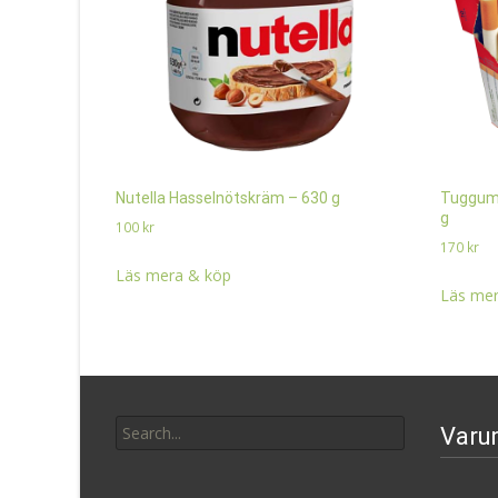
Nutella Hasselnötskräm – 630 g
Tuggumm
g
100
kr
170
kr
Läs mera & köp
Läs mer
Search
Varu
for: